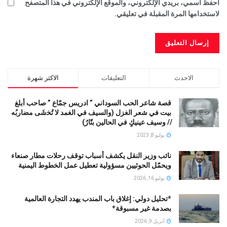
احفظ اسمي، بريدي الإلكتروني، والموقع الإلكتروني في هذا المتصفح
لاستخدامها المرة المقبلة في تعليقي.
الاحدث
التعليقات
الاكثر شهرة
قصة شاعر الحب السوداني ” ادريس جمّاع ” صاحب أبلغ
بيت في شعر الغزل (وﺍﻟﺴﻴﻒ ﻓﻲ الغمد ﻻ ﺗُﺨشَى مضاربُه
// ﻭﺳﻴﻒ ﻋﻴﻨﻴﻚٍ ﻓﻲ ﺍﻟﺤﺎﻟﻴﻦ ﺑﺘّﺎﺭُ)
يوليو 8, 2023
نائب وزير النقل يكشف أسباب توقف رحلات مطار صنعاء
ويحمّل الحوثيين مسؤولية تعطيل عمل الخطوط اليمنية
يوليو 16, 2026
*تحليل دولي: إغلاق باب المندب يهدد التجارة العالمية
بصدمة غير مسبوقة*
أبريل 9, 2026