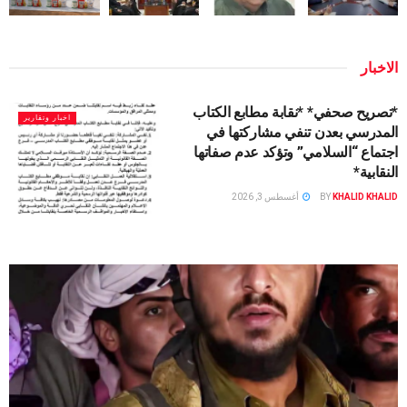
الاخبار
*تصريح صحفي* *نقابة مطابع الكتاب
اخبار وتقارير
المدرسي بعدن تنفي مشاركتها في
اجتماع “السلامي” وتؤكد عدم صفاتها
النقابية*
KHALID KHALID
BY
أغسطس 3, 2026