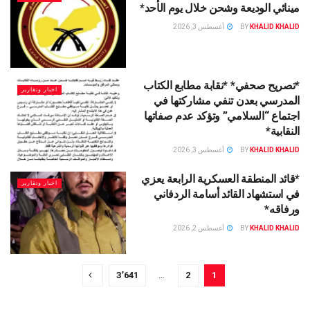
مينائي الوديعة وشحن خلال يوم الأحد*
KHALID KHALID
BY
أغسطس 3, 2026
*تصريح صحفي* *نقابة مطابع الكتاب
اخبار وتقارير
المدرسي بعدن تنفي مشاركتها في
اجتماع “السلامي” وتؤكد عدم صفاتها
النقابية*
KHALID KHALID
BY
أغسطس 3, 2026
*قائد المنطقة العسكرية الرابعة يعزي
اخبار وتقارير
في استشهاد القائد أسامة الردفاني
ورفاقه*
KHALID KHALID
BY
أغسطس 2, 2026
3٬641
…
2
1