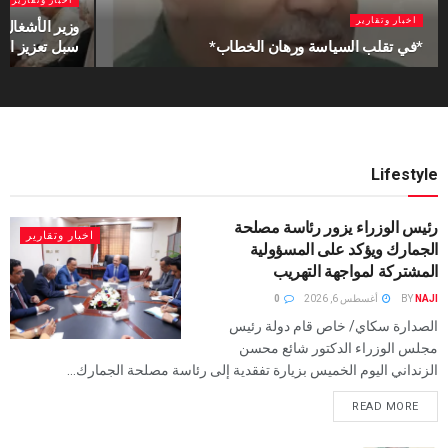
اخبار وتقارير
وزير الأشغال 
*في تقلب السياسة ورهان الخطاب*
سبل تعزيز الت
Lifestyle
رئيس الوزراء يزور رئاسة مصلحة
اخبار وتقارير
الجمارك ويؤكد على المسؤولية
المشتركة لمواجهة التهريب
NAJI
BY
أغسطس 6, 2026
0
الصدارة سكاي/ خاص قام دولة رئيس
مجلس الوزراء الدكتور شائع محسن
الزنداني اليوم الخميس بزيارة تفقدية إلى رئاسة مصلحة الجمارك...
READ MORE