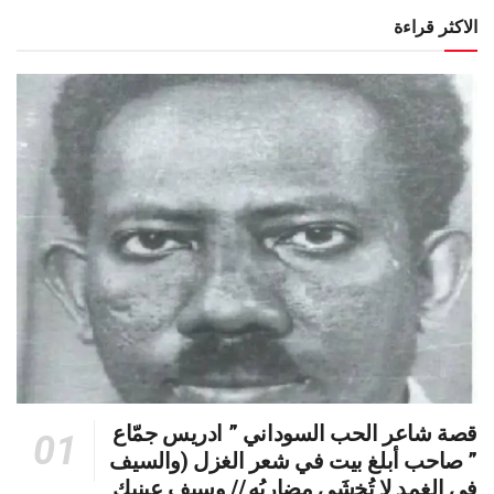
الاكثر قراءة
قصة شاعر الحب السوداني ” ادريس جمّاع
” صاحب أبلغ بيت في شعر الغزل (وﺍﻟﺴﻴﻒ
ﻓﻲ الغمد ﻻ ﺗُﺨشَى مضاربُه // ﻭﺳﻴﻒ ﻋﻴﻨﻴﻚٍ