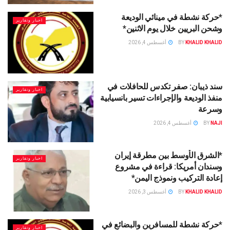
*حركة نشطة في مينائي الوديعة
اخبار وتقارير
وشحن البريين خلال يوم الاثنين*
KHALID KHALID
BY
أغسطس 4, 2026
سند ذيبان: صفر تكدس للحافلات في
اخبار وتقارير
منفذ الوديعة والإجراءات تسير بانسيابية
وسرعة
NAJI
BY
أغسطس 4, 2026
*الشرق الأوسط بين مطرقة إيران
اخبار وتقارير
وسندان أمريكا: قراءة في مشروع
إعادة التركيب ونموذج اليمن*
KHALID KHALID
BY
أغسطس 3, 2026
*حركة نشطة للمسافرين والبضائع في
اخبار وتقارير