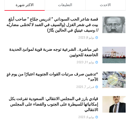
الاحدث
التعليقات
الاكثر شهرة
قصة شاعر الحب السوداني ” ادريس جمّاع ” صاحب أبلغ
بيت في شعر الغزل (وﺍﻟﺴﻴﻒ ﻓﻲ الغمد ﻻ ﺗُﺨشَى مضاربُه
// ﻭﺳﻴﻒ ﻋﻴﻨﻴﻚٍ ﻓﻲ ﺍﻟﺤﺎﻟﻴﻦ ﺑﺘّﺎﺭُ)
يوليو 8, 2023
غير مباشرة.. الشرعية توجه ضربة قوية لموانئ الحديدة
الخاضعة للحوثيين
يوليو 31, 2023
*تدشين صرف مرتبات القوات الجنوبية اعتبارًا من يوم غدٍ
الأحد*
فبراير 7, 2025
قيادي بارز في المجلس الانتقالي: السعودية تفرغت بكل
إمكانياتها للسيطرة على الجنوب والقضاء على المجلس
الانتقالي
يوليو 6, 2023