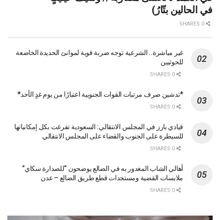
ﻓﻲ ﺍﻟﺤﺎﻟﻴﻦ ﺑﺘّﺎﺭُ)
0 SHARES
غير مباشرة.. الشرعية توجه ضربة قوية لموانئ الحديدة الخاضعة
للحوثيين
0 SHARES
*تدشين صرف مرتبات القوات الجنوبية اعتبارًا من يوم غدٍ الأحد*
0 SHARES
قيادي بارز في المجلس الانتقالي: السعودية تفرغت بكل إمكانياتها
للسيطرة على الجنوب والقضاء على المجلس الانتقالي
0 SHARES
أهالي الشاب المغدور به في الضالع يوضحون “للصدارة سكاي”
ملابسات القضية ومستجدات قطع طريق الضالع – عدن
0 SHARES