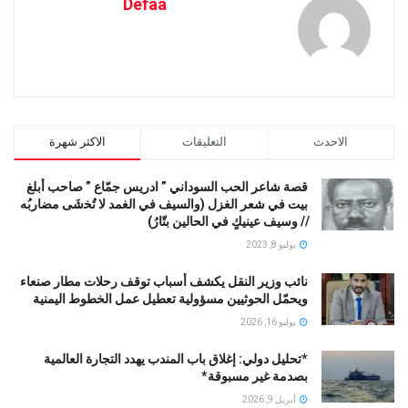
Defaa
الاحدث
التعليقات
الاكثر شهرة
قصة شاعر الحب السوداني ” ادريس جمّاع ” صاحب أبلغ
بيت في شعر الغزل (وﺍﻟﺴﻴﻒ ﻓﻲ الغمد ﻻ ﺗُﺨشَى مضاربُه
// ﻭﺳﻴﻒ ﻋﻴﻨﻴﻚٍ ﻓﻲ ﺍﻟﺤﺎﻟﻴﻦ ﺑﺘّﺎﺭُ)
يوليو 8, 2023
نائب وزير النقل يكشف أسباب توقف رحلات مطار صنعاء
ويحمّل الحوثيين مسؤولية تعطيل عمل الخطوط اليمنية
يوليو 16, 2026
*تحليل دولي: إغلاق باب المندب يهدد التجارة العالمية
بصدمة غير مسبوقة*
أبريل 9, 2026