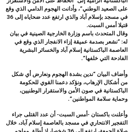
الباكستانية الرامية إلى “الحفاظ على الأمن والاستقرار
على الصعيد الوطني”، وأدانت الهجوم الدامي الذي وقع
في مسجد بإسلام آباد والذي ارتفع عدد ضحاياه إلى 36
قتيلا أمس السبت.
وقال المتحدث باسم وزارة الخارجية الصينية في بيان
له: “نشعر بصدمة عميقة إزاء الانفجار الذي وقع في
العاصمة الباكستانية إسلام آباد والخسائر البشرية
الفادحة التي خلفها”.
وأضاف البيان “ندين بشدة الهجوم ونعارض أي شكل
من أشكال الإرهاب، ونؤكد دعمنا القوي للحكومة
الباكستانية في صون الأمن والاستقرار الوطنيين،
وحماية سلامة المواطنين”.
وأعلنت باكستان -أمس السبت- أن عدد القتلى جراء
التفجير الانتحاري في مسجد بالعاصمة إسلام آباد، خلال
صلاة الجمعة، ارتفع إلى 36 شخصا، إذ أطلق مهاجم