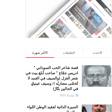
الاحدث
التعليقات
الاكثر شهرة
قصة شاعر الحب السوداني ”
ادريس جمّاع ” صاحب أبلغ بيت في
شعر الغزل (وﺍﻟﺴﻴﻒ ﻓﻲ الغمد ﻻ
ﺗُﺨشَى مضاربُه // ﻭﺳﻴﻒ ﻋﻴﻨﻴﻚٍ
ﻓﻲ ﺍﻟﺤﺎﻟﻴﻦ ﺑﺘّﺎﺭُ)
يوليو 8, 2023
السيرة الذاتية لفقيد الوطن اللواء