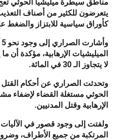
مناطق سيطرة ميليشيا الحوثي تعج
يتعرضون للكثير من أصناف التعذي
كأوراق سياسية للابتزاز والضغط عل
و
الميليشيات الإرهابية، مؤكدة أن م
لا يتجاوز الـ 30 في المائة.
وتحدثت الصراري عن أحكام القتل خا
الحوثي مستغلة القضاء لإضفاء مشر
الإرهابية وقتل المدنيين.
ولفتت إلى وجود قصور في الآليات ا
المرتكبة من جميع الأطراف، وضرورة