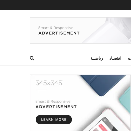
ت
اقتصـاد
رياضــة