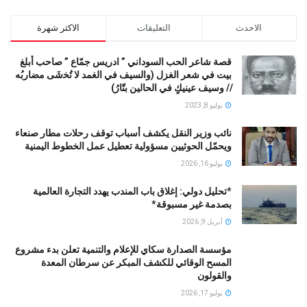
الاحدث
التعليقات
الاكثر شهرة
قصة شاعر الحب السوداني ” ادريس جمّاع ” صاحب أبلغ
بيت في شعر الغزل (وﺍﻟﺴﻴﻒ ﻓﻲ الغمد ﻻ ﺗُﺨشَى مضاربُه
// ﻭﺳﻴﻒ ﻋﻴﻨﻴﻚٍ ﻓﻲ ﺍﻟﺤﺎﻟﻴﻦ ﺑﺘّﺎﺭُ)
يوليو 8, 2023
نائب وزير النقل يكشف أسباب توقف رحلات مطار صنعاء
ويحمّل الحوثيين مسؤولية تعطيل عمل الخطوط اليمنية
يوليو 16, 2026
*تحليل دولي: إغلاق باب المندب يهدد التجارة العالمية
بصدمة غير مسبوقة*
أبريل 9, 2026
مؤسسة الصدارة سكاي للإعلام والتنمية تعلن بدء مشروع
المسح الوقائي للكشف المبكر عن سرطان المعدة
والقولون
يوليو 17, 2026