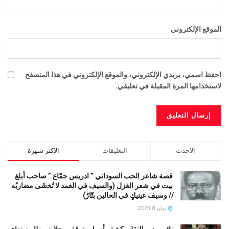
الموقع الإلكتروني
احفظ اسمي، بريدي الإلكتروني، والموقع الإلكتروني في هذا المتصفح
لاستخدامها المرة المقبلة في تعليقي.
الاحدث
التعليقات
الاكثر شهرة
قصة شاعر الحب السوداني ” ادريس جمّاع ” صاحب أبلغ
بيت في شعر الغزل (وﺍﻟﺴﻴﻒ ﻓﻲ الغمد ﻻ ﺗُﺨشَى مضاربُه
// ﻭﺳﻴﻒ ﻋﻴﻨﻴﻚٍ ﻓﻲ ﺍﻟﺤﺎﻟﻴﻦ ﺑﺘّﺎﺭُ)
يوليو 8, 2023
نائب وزير النقل يكشف أسباب توقف رحلات مطار صنعاء