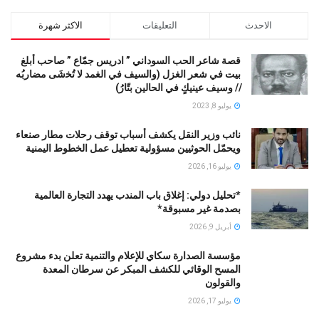
الاحدث
التعليقات
الاكثر شهرة
قصة شاعر الحب السوداني ” ادريس جمّاع ” صاحب أبلغ
بيت في شعر الغزل (وﺍﻟﺴﻴﻒ ﻓﻲ الغمد ﻻ ﺗُﺨشَى مضاربُه
// ﻭﺳﻴﻒ ﻋﻴﻨﻴﻚٍ ﻓﻲ ﺍﻟﺤﺎﻟﻴﻦ ﺑﺘّﺎﺭُ)
يوليو 8, 2023
نائب وزير النقل يكشف أسباب توقف رحلات مطار صنعاء
ويحمّل الحوثيين مسؤولية تعطيل عمل الخطوط اليمنية
يوليو 16, 2026
*تحليل دولي: إغلاق باب المندب يهدد التجارة العالمية
بصدمة غير مسبوقة*
أبريل 9, 2026
مؤسسة الصدارة سكاي للإعلام والتنمية تعلن بدء مشروع
المسح الوقائي للكشف المبكر عن سرطان المعدة
والقولون
يوليو 17, 2026