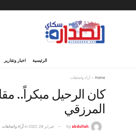
الرئيسية
اخبار وتقارير
Home
آراء واتجاهات
كان الرحيل مبكراً.. مق
المرزقي
abdullah
by
فبراير 28, 2023
in
آراء واتجاهات