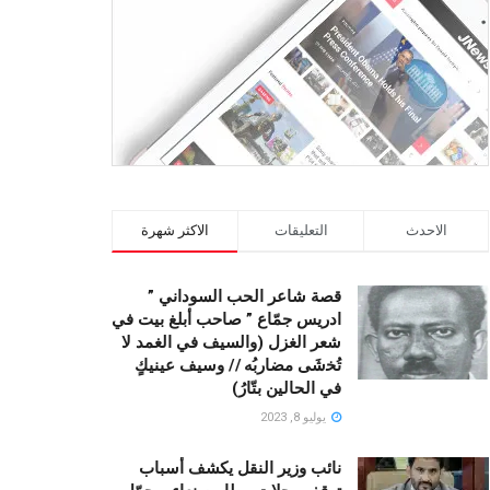
الاحدث
التعليقات
الاكثر شهرة
قصة شاعر الحب السوداني ”
ادريس جمّاع ” صاحب أبلغ بيت في
شعر الغزل (وﺍﻟﺴﻴﻒ ﻓﻲ الغمد ﻻ
ﺗُﺨشَى مضاربُه // ﻭﺳﻴﻒ ﻋﻴﻨﻴﻚٍ
ﻓﻲ ﺍﻟﺤﺎﻟﻴﻦ ﺑﺘّﺎﺭُ)
يوليو 8, 2023
نائب وزير النقل يكشف أسباب