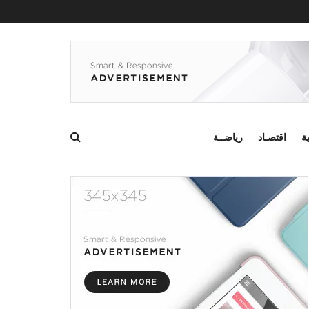
ية
اقتصـاد
رياضــة