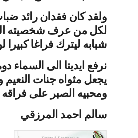
ولقد كان فقدان رائد ضب
لكل من عرف شخصيته الف
شبابه ليترك فراغا كبيرا ل
نرفع ايدينا الى السماء دو
يجعل مثواه جنات النعيم و
ومحبيه الصبر على فراقه
سالم احمد المرزقي