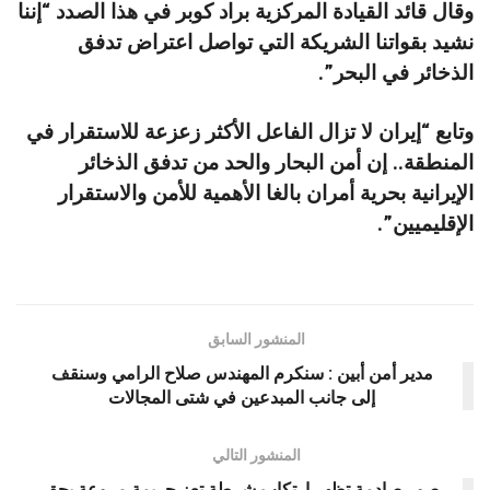
وقال قائد القيادة المركزية براد كوبر في هذا الصدد “إننا
نشيد بقواتنا الشريكة التي تواصل اعتراض تدفق
الذخائر في البحر”.
وتابع “إيران لا تزال الفاعل الأكثر زعزعة للاستقرار في
المنطقة.. إن أمن البحار والحد من تدفق الذخائر
الإيرانية بحرية أمران بالغا الأهمية للأمن والاستقرار
الإقليميين”.
المنشور السابق
مدير أمن أبين : سنكرم المهندس صلاح الرامي وسنقف
إلى جانب المبدعين في شتى المجالات
المنشور التالي
صور صادمة تظهر ارتكاب شرطة تعز جريمة مروعة بحق