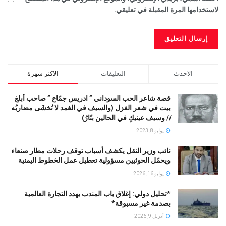
لاستخدامها المرة المقبلة في تعليقي.
الاحدث
التعليقات
الاكثر شهرة
قصة شاعر الحب السوداني ” ادريس جمّاع ” صاحب أبلغ
بيت في شعر الغزل (وﺍﻟﺴﻴﻒ ﻓﻲ الغمد ﻻ ﺗُﺨشَى مضاربُه
// ﻭﺳﻴﻒ ﻋﻴﻨﻴﻚٍ ﻓﻲ ﺍﻟﺤﺎﻟﻴﻦ ﺑﺘّﺎﺭُ)
يوليو 8, 2023
نائب وزير النقل يكشف أسباب توقف رحلات مطار صنعاء
ويحمّل الحوثيين مسؤولية تعطيل عمل الخطوط اليمنية
يوليو 16, 2026
*تحليل دولي: إغلاق باب المندب يهدد التجارة العالمية
بصدمة غير مسبوقة*
أبريل 9, 2026