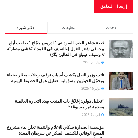
الاحدث
التعليقات
الاكثر شهرة
قصة شاعر الحب السوداني ” ادريس جمّاع ” صاحب أبلغ
بيت في شعر الغزل (وﺍﻟﺴﻴﻒ ﻓﻲ الغمد ﻻ ﺗُﺨشَى مضاربُه
// ﻭﺳﻴﻒ ﻋﻴﻨﻴﻚٍ ﻓﻲ ﺍﻟﺤﺎﻟﻴﻦ ﺑﺘّﺎﺭُ)
يوليو 8, 2023
نائب وزير النقل يكشف أسباب توقف رحلات مطار صنعاء
ويحمّل الحوثيين مسؤولية تعطيل عمل الخطوط اليمنية
يوليو 16, 2026
*تحليل دولي: إغلاق باب المندب يهدد التجارة العالمية
بصدمة غير مسبوقة*
أبريل 9, 2026
مؤسسة الصدارة سكاي للإعلام والتنمية تعلن بدء مشروع
المسح الوقائي للكشف المبكر عن سرطان المعدة