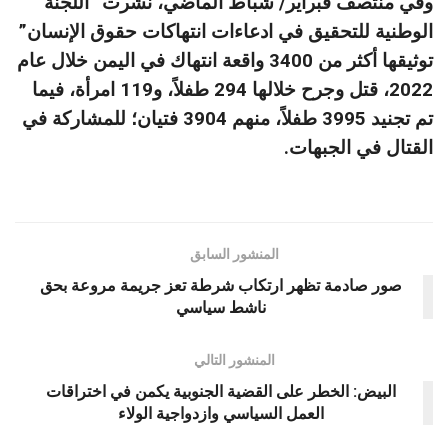
وفي منتصف فبراير/ شباط الماضي، نشرت “اللجنة
الوطنية للتحقيق في ادعاءات انتهاكات حقوق الإنسان”
توثيقها أكثر من 3400 واقعة انتهاك في اليمن خلال عام
2022، قتل وجرح خلالها 294 طفلاً، و119 امرأة، فيما
تم تجنيد 3995 طفلاً، منهم 3904 فتيان؛ للمشاركة في
القتال في الجبهات.
المنشور السابق
صور صادمة تظهر ارتكاب شرطة تعز جريمة مروعة بحق
ناشط سياسي
المنشور التالي
البيض: الخطر على القضية الجنوبية يكمن في اختراقات
العمل السياسي وازدواجية الولاء