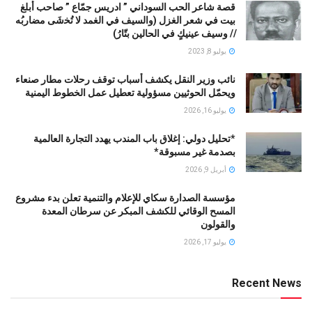
قصة شاعر الحب السوداني ” ادريس جمّاع ” صاحب أبلغ
بيت في شعر الغزل (وﺍﻟﺴﻴﻒ ﻓﻲ الغمد ﻻ ﺗُﺨشَى مضاربُه
// ﻭﺳﻴﻒ ﻋﻴﻨﻴﻚٍ ﻓﻲ ﺍﻟﺤﺎﻟﻴﻦ ﺑﺘّﺎﺭُ)
يوليو 8, 2023
نائب وزير النقل يكشف أسباب توقف رحلات مطار صنعاء
ويحمّل الحوثيين مسؤولية تعطيل عمل الخطوط اليمنية
يوليو 16, 2026
*تحليل دولي: إغلاق باب المندب يهدد التجارة العالمية
بصدمة غير مسبوقة*
أبريل 9, 2026
مؤسسة الصدارة سكاي للإعلام والتنمية تعلن بدء مشروع
المسح الوقائي للكشف المبكر عن سرطان المعدة
والقولون
يوليو 17, 2026
Recent News