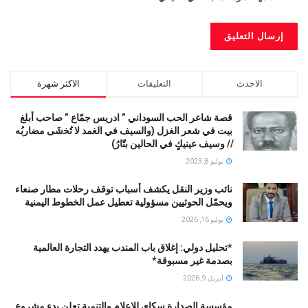
الاحدث
التعليقات
الاكثر شهرة
قصة شاعر الحب السوداني ” ادريس جمّاع ” صاحب أبلغ
بيت في شعر الغزل (وﺍﻟﺴﻴﻒ ﻓﻲ الغمد ﻻ ﺗُﺨشَى مضاربُه
// ﻭﺳﻴﻒ ﻋﻴﻨﻴﻚٍ ﻓﻲ ﺍﻟﺤﺎﻟﻴﻦ ﺑﺘّﺎﺭُ)
يوليو 8, 2023
نائب وزير النقل يكشف أسباب توقف رحلات مطار صنعاء
ويحمّل الحوثيين مسؤولية تعطيل عمل الخطوط اليمنية
يوليو 16, 2026
*تحليل دولي: إغلاق باب المندب يهدد التجارة العالمية
بصدمة غير مسبوقة*
أبريل 9, 2026
مؤسسة الصدارة سكاي للإعلام والتنمية تعلن بدء مشروع