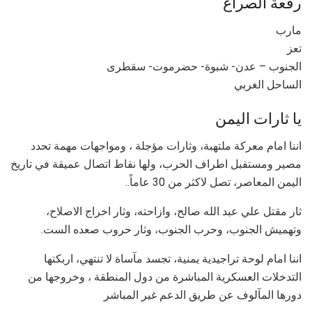
رقعة الصراع
مارب
تعز
الجنوب – عدن- شبوة- حضرموت- سقطرى
الساحل الغربي
يا ثارات اليمن
اننا امام معركة ملتهبة، وثارات مؤجلة ، ومواجهات مهمة تحدد
مصير ومستقبل اطراف الحرب، ولها نقاط اتصال عميقة في تاريخ
اليمن المعاصر، تصل لاكثر من 30 عاماً..
ثار مقتل علي عبد الله صالح، وازاحته، وثار اخراج الاصلاح،
وتهميش الجنوب، وحرب الجنوب، وثار حروب صعده الست.
اننا امام لوحة تراجيدية يمنية، تجسد مآساة لا تنتهي، اربكتها
التدخلات العسكرية المباشرة من دول المنطقة ، وخروجها من
دورها المآلوف عن طريق الدعم غير المباشر