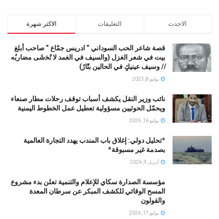
الاحدث
التعليقات
الاكثر شهرة
قصة شاعر الحب السوداني ” ادريس جمّاع ” صاحب أبلغ
بيت في شعر الغزل (وﺍﻟﺴﻴﻒ ﻓﻲ الغمد ﻻ ﺗُﺨشَى مضاربُه
// ﻭﺳﻴﻒ ﻋﻴﻨﻴﻚٍ ﻓﻲ ﺍﻟﺤﺎﻟﻴﻦ ﺑﺘّﺎﺭُ)
يوليو 8, 2023
نائب وزير النقل يكشف أسباب توقف رحلات مطار صنعاء
ويحمّل الحوثيين مسؤولية تعطيل عمل الخطوط اليمنية
يوليو 16, 2026
*تحليل دولي: إغلاق باب المندب يهدد التجارة العالمية
بصدمة غير مسبوقة*
أبريل 9, 2026
مؤسسة الصدارة سكاي للإعلام والتنمية تعلن بدء مشروع
المسح الوقائي للكشف المبكر عن سرطان المعدة
والقولون
يوليو 17, 2026