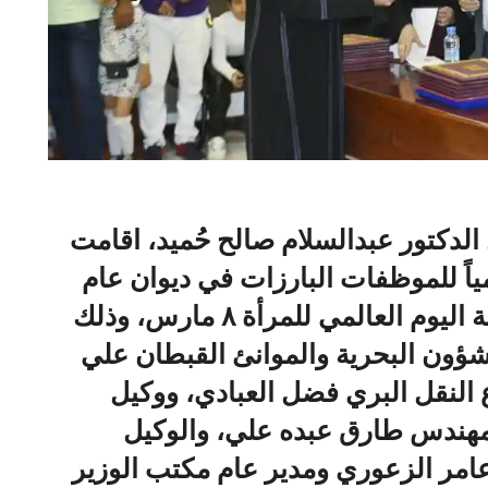
الدكتور عبدالسلام صالح حُميد، اقامت
مياً للموظفات البارزات في ديوان عام
الوزارة والمرافق التابعة لها بمناسبة اليوم العالمي للمرأة ٨ مارس، وذلك
شؤون البحرية والموانئ القبطان علي
 النقل البري فضل العبادي، ووكيل
لمهندس طارق عبده علي، والوكيل
 عامر الزعوري ومدير عام مكتب الوزير