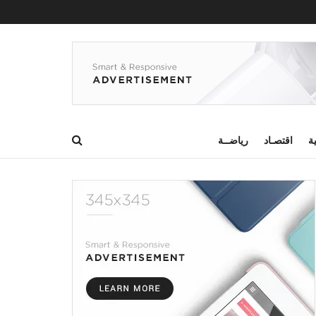
ية
اقتصـاد
رياضــة