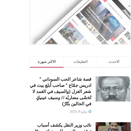
الاحدث
التعليقات
الاكثر شهرة
قصة شاعر الحب السوداني ”
ادريس جمّاع ” صاحب أبلغ بيت في
شعر الغزل (وﺍﻟﺴﻴﻒ ﻓﻲ الغمد ﻻ
ﺗُﺨشَى مضاربُه // ﻭﺳﻴﻒ ﻋﻴﻨﻴﻚٍ
ﻓﻲ ﺍﻟﺤﺎﻟﻴﻦ ﺑﺘّﺎﺭُ)
يوليو 8, 2023
نائب وزير النقل يكشف أسباب