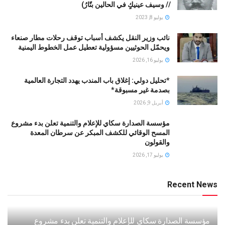
// ﻭﺳﻴﻒ ﻋﻴﻨﻴﻚٍ ﻓﻲ ﺍﻟﺤﺎﻟﻴﻦ ﺑﺘّﺎﺭُ)
يوليو 8, 2023
نائب وزير النقل يكشف أسباب توقف رحلات مطار صنعاء
ويحمّل الحوثيين مسؤولية تعطيل عمل الخطوط اليمنية
يوليو 16, 2026
*تحليل دولي: إغلاق باب المندب يهدد التجارة العالمية
بصدمة غير مسبوقة*
أبريل 9, 2026
مؤسسة الصدارة سكاي للإعلام والتنمية تعلن بدء مشروع
المسح الوقائي للكشف المبكر عن سرطان المعدة
والقولون
يوليو 17, 2026
Recent News
مؤسسة الصدارة سكاي للإعلام والتنمية تعلن بدء مشروع