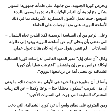
وتحرص كوريا الجنوبية، من جانبها، على طمأنة جمهورها المتوتر
بشكل متزايد بشأن التزام الولايات المتحدة بما يسمى بالردع
الموسع، حيث تعمل الأصول العسكرية الأمريكية، بما في ذلك
الأسلحة النووية، على منع الهجمات على الحلفاء.
وعلى الرغم من أن السياسة الرسمية لكلا البلدين تجاه الشمال –
التي تقضي بأن يتخلى كيم عن أسلحته النووية ويعود إلى طاولة
المحادثات – لم تتغير، يقول خبراء إنه كان هناك تحول عملي.
وقال “آن شان إيل” مدير المعهد العالمي لدراسات كوريا الشمالية
لوكالة فرانس برس إن واشنطن “اعترفت فعليا بأن كوريا
الشمالية لن تتخلى أبدا عن برنامجها النووي”.
وأضاف أن مناورة درع الحرية هي الأولى منذ حدوث ذلك، ما يعني
أن هذا التدريب “سيكون مختلفًا جدًا – نوعيًا وكميًا – عن التدريبات
المشتركة السابقة التي جرت في السنوات الأخيرة”.
ومن المتوقع على نطاق واسع أن ترد كوريا الشمالية، التي دعت