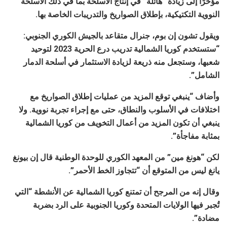
مؤخرًا إلى زيادة “هائلة” في إنتاج الأسلحة بما في ذلك الأسلحة
النووية التكتيكية، بإطلاق الصواريخ والتدريبات الخاصة بها.
ويقول تشون إن بوم، جنرال متقاعد بالجيش الكوري الجنوبي:
“ستستخدم كوريا الشمالية تدريب درع الحرية 2023 لتوحيد
شعبها، وستجعل منه ذريعة لزيادة الاستثمار في أسلحة الدمار
الشامل”.
وأضاف “ينبغي توقع المزيد من عمليات إطلاق الصواريخ مع
اختلافات في الأسلوب والنطاق، حتى مع إجراء تجربة نووية. ولا
ينبغي أن تكون المزيد من أعمال التخويف من كوريا الشمالية
بمثابة مفاجأة”.
لكن “هونغ مين” من المعهد الكوري للوحدة الوطنية قال إن بيونغ
يانغ ليس من المتوقع أن “تتجاوز الخط الأحمر”.
وقال إنه من المرجح أن تمتنع كوريا الشمالية عن الأنشطة “التي
تُجبر فيها الولايات المتحدة وكوريا الجنوبية على الرد بضربة
مضادة”.