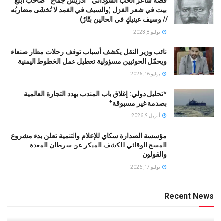
قصة شاعر الحب السوداني ” ادريس جمّاع ” صاحب أبلغ
بيت في شعر الغزل (وﺍﻟﺴﻴﻒ ﻓﻲ الغمد ﻻ ﺗُﺨشَى مضاربُه
// ﻭﺳﻴﻒ ﻋﻴﻨﻴﻚٍ ﻓﻲ ﺍﻟﺤﺎﻟﻴﻦ ﺑﺘّﺎﺭُ)
يوليو 8, 2023
نائب وزير النقل يكشف أسباب توقف رحلات مطار صنعاء
ويحمّل الحوثيين مسؤولية تعطيل عمل الخطوط اليمنية
يوليو 16, 2026
*تحليل دولي: إغلاق باب المندب يهدد التجارة العالمية
بصدمة غير مسبوقة*
أبريل 9, 2026
مؤسسة الصدارة سكاي للإعلام والتنمية تعلن بدء مشروع
المسح الوقائي للكشف المبكر عن سرطان المعدة
والقولون
يوليو 17, 2026
Recent News