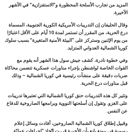
المزيد من تجارب الأسلحة المحظورة و”الاستفزازية” في الأشهر
الأخيرة.
وقال الحليفان إن التدريبات الأمريكية الكورية الجنوبية، المسماة
درع الحرية، من المقرر أن تستمر لمدة 10 أيام على الأقل اعتبارًا
من يوم الإثنين وستركز على “البيئة الأمنية المتغيرة” بسبب سلوك
كوريا الشمالية العدواني المتزايد.
وفي خطوة نادرة، كشف جيش سول هذا الشهر أنه يقوم مع
القوات الخاصة لواشنطن بإجراء مناورات عسكرية تتضمن محاكاة
ضربات دقيقة على منشآت رئيسية في كوريا الشمالية – وذلك
قبل مناورات درع الحرية.
وتثير كل هذه التدريبات حنق كوريا الشمالية التي تعتبرها تدريبات
على الغزو. وتقول إن أسلحتها النووية وبرامجها الصاروخية للدفاع
عن النفس.
وقبيل إطلاق كوريا الشمالية الصاروخين، أفادت وسائل إعلام
رسمية في بيونغ يانغ بأن الأخيرة قررت اتّخاذ “إجراءات عمليّة