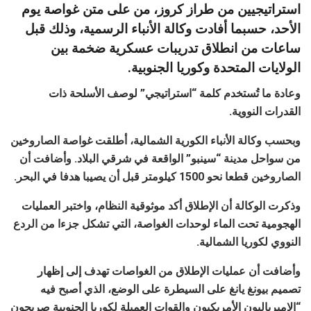
استراتيجيين من طراز كروز، من على متن غواصة يوم
الأحد، حسبما أفادت وكالة الأنباء الرسمية، وذلك قبل
ساعات من انطلاق تدريبات عسكرية ضخمة بين
الولايات المتحدة وكوريا الجنوبية.
وعادة ما تُستخدم كلمة “استراتيجي” لوصف الأسلحة ذات
القدرات النووية.
وبحسب وكالة الأنباء الكورية الشمالية، أطلقت غواصة الصاروخين
من سواحل مدينة “سينبو” الواقعة في شرقي البلاد. وأضافت أن
الصاروخين قطعا نحو 1500 كيلومتر قبل أن يصيبا هدفا في البحر.
وذكرت الوكالة أن الإطلاق أكد موثوقية النظام، واختبر العمليات
الهجومية تحت الماء لوحدات الغواصة، التي تشكل جزءا من الردع
النووي لكوريا الشمالية.
وأضافت أن عمليات الإطلاق من الغواصات تهدف إلى إظهار
تصميم بيونغ يانغ على السيطرة على الوضع، الذي أصبح فيه
“الإمبرياليون الأمريكيون والقوات العميلة لكوريا الجنوبية صريحون