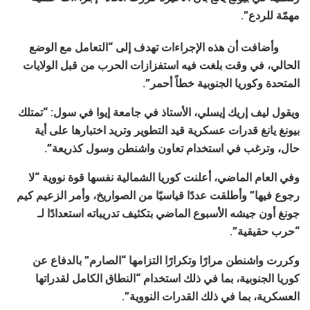
مهمّة للردع”.
وأضافت أن هذه الإجراءات تهدف إلى “التعامل مع الوضع
الحالي، في وقت بلغت فيه استفزازات الحرب من قبل الولايات
المتحدة وكوريا الجنوبية خطاً أحمر”.
ويقول ليف إريك إيسلي، الأستاذ في جامعة إيوا في سول: “تمتلك
بيونغ يانغ قدرات عسكرية قيد التطوير وتريد اختبارها على أية
حال، وترغب في استخدام تعاون واشنطن وسول كذريعة”.
وفي العام الماضي، أعلنت كوريا الشمالية نفسها قوة نووية “لا
رجوع فيها” وأطلقت عددًا قياسيًا من الصواريخ، وأمر الزعيم كيم
جونغ أون جيشه الأسبوع الماضي بتكثيف تدريباته استعدادًا لـ
“حرب حقيقية”.
وكررت واشنطن مرارًا وتكرارًا التزامها “الصارم” بالدفاع عن
كوريا الجنوبية، بما في ذلك استخدام “النطاق الكامل لقدراتها
العسكرية، بما في ذلك القدرات النووية”.