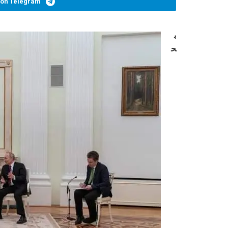
 on Telegram
ب
ح