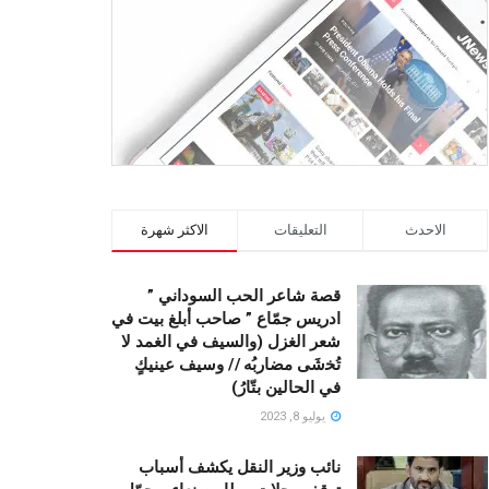
الاحدث
التعليقات
الاكثر شهرة
قصة شاعر الحب السوداني ”
ادريس جمّاع ” صاحب أبلغ بيت في
شعر الغزل (وﺍﻟﺴﻴﻒ ﻓﻲ الغمد ﻻ
ﺗُﺨشَى مضاربُه // ﻭﺳﻴﻒ ﻋﻴﻨﻴﻚٍ
ﻓﻲ ﺍﻟﺤﺎﻟﻴﻦ ﺑﺘّﺎﺭُ)
يوليو 8, 2023
نائب وزير النقل يكشف أسباب