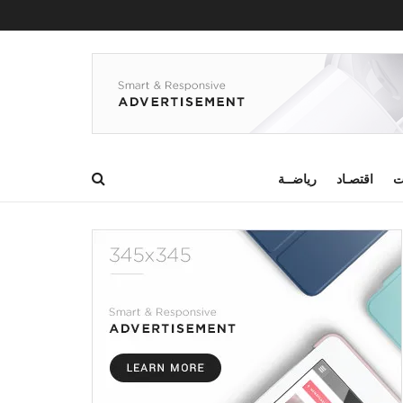
ت
اقتصـاد
رياضــة