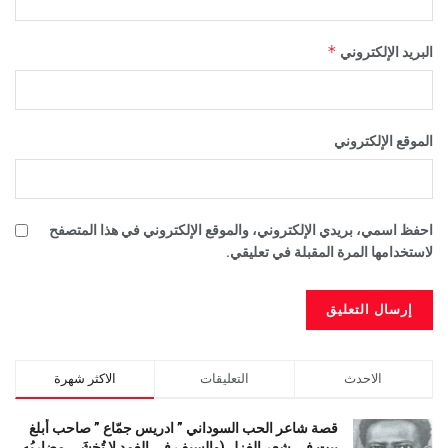
*
البريد الإلكتروني
الموقع الإلكتروني
احفظ اسمي، بريدي الإلكتروني، والموقع الإلكتروني في هذا المتصفح
لاستخدامها المرة المقبلة في تعليقي.
الاحدث
التعليقات
الاكثر شهرة
قصة شاعر الحب السوداني ” ادريس جمّاع ” صاحب أبلغ
بيت في شعر الغزل (وﺍﻟﺴﻴﻒ ﻓﻲ الغمد ﻻ ﺗُﺨشَى مضاربُه