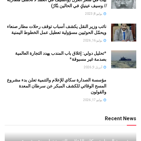
// ﻭﺳﻴﻒ ﻋﻴﻨﻴﻚٍ ﻓﻲ ﺍﻟﺤﺎﻟﻴﻦ ﺑﺘّﺎﺭُ)
يوليو 8, 2023
نائب وزير النقل يكشف أسباب توقف رحلات مطار صنعاء
ويحمّل الحوثيين مسؤولية تعطيل عمل الخطوط اليمنية
يوليو 16, 2026
*تحليل دولي: إغلاق باب المندب يهدد التجارة العالمية
بصدمة غير مسبوقة*
أبريل 9, 2026
مؤسسة الصدارة سكاي للإعلام والتنمية تعلن بدء مشروع
المسح الوقائي للكشف المبكر عن سرطان المعدة
والقولون
يوليو 17, 2026
Recent News