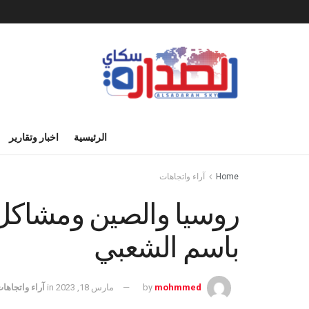
الرئيسية
اخبار وتقارير
Home
آراء واتجاهات
روسيا والصين ومشاكل
باسم الشعبي
mohmmed
by
مارس 18, 2023
in
آراء واتجاها