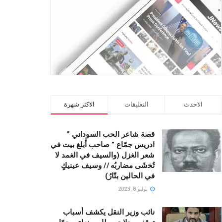
الاحدث
التعليقات
الاكثر شهرة
قصة شاعر الحب السوداني ”
ادريس جمّاع ” صاحب أبلغ بيت في
شعر الغزل (وﺍﻟﺴﻴﻒ ﻓﻲ الغمد ﻻ
ﺗُﺨشَى مضاربُه // ﻭﺳﻴﻒ ﻋﻴﻨﻴﻚٍ
ﻓﻲ ﺍﻟﺤﺎﻟﻴﻦ ﺑﺘّﺎﺭُ)
يوليو 8, 2023
نائب وزير النقل يكشف أسباب