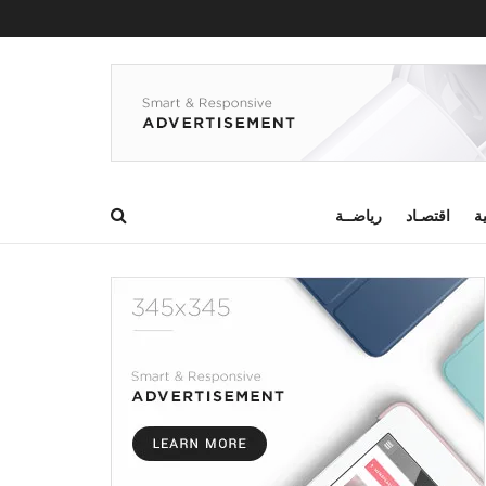
ية
اقتصـاد
رياضــة