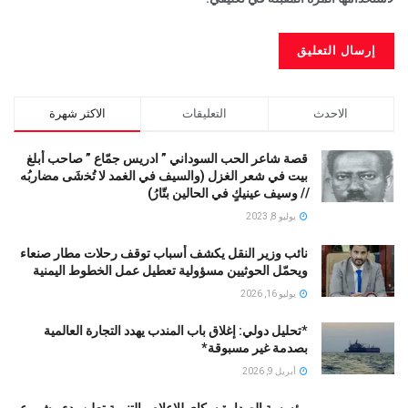
الاحدث
التعليقات
الاكثر شهرة
قصة شاعر الحب السوداني ” ادريس جمّاع ” صاحب أبلغ
بيت في شعر الغزل (وﺍﻟﺴﻴﻒ ﻓﻲ الغمد ﻻ ﺗُﺨشَى مضاربُه
// ﻭﺳﻴﻒ ﻋﻴﻨﻴﻚٍ ﻓﻲ ﺍﻟﺤﺎﻟﻴﻦ ﺑﺘّﺎﺭُ)
يوليو 8, 2023
نائب وزير النقل يكشف أسباب توقف رحلات مطار صنعاء
ويحمّل الحوثيين مسؤولية تعطيل عمل الخطوط اليمنية
يوليو 16, 2026
*تحليل دولي: إغلاق باب المندب يهدد التجارة العالمية
بصدمة غير مسبوقة*
أبريل 9, 2026