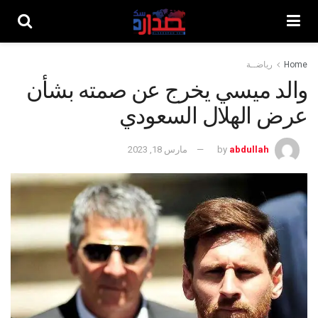
Home
رياضــة
والد ميسي يخرج عن صمته بشأن
عرض الهلال السعودي
abdullah
by
مارس 18, 2023