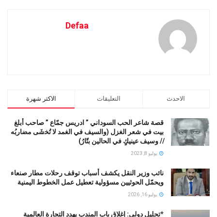
Defaa
الاحدث
التعليقات
الاكثر شهرة
قصة شاعر الحب السوداني ” ادريس جمّاع ” صاحب أبلغ
بيت في شعر الغزل (وﺍﻟﺴﻴﻒ ﻓﻲ الغمد ﻻ ﺗُﺨشَى مضاربُه
// ﻭﺳﻴﻒ ﻋﻴﻨﻴﻚٍ ﻓﻲ ﺍﻟﺤﺎﻟﻴﻦ ﺑﺘّﺎﺭُ)
يوليو 8, 2023
نائب وزير النقل يكشف أسباب توقف رحلات مطار صنعاء
ويحمّل الحوثيين مسؤولية تعطيل عمل الخطوط اليمنية
يوليو 16, 2026
*تحليل دولي: إغلاق باب المندب يهدد التجارة العالمية