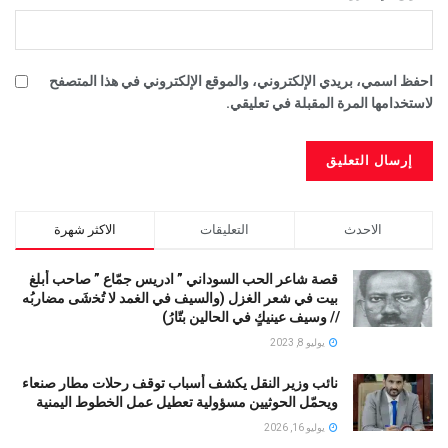
احفظ اسمي، بريدي الإلكتروني، والموقع الإلكتروني في هذا المتصفح
لاستخدامها المرة المقبلة في تعليقي.
الاحدث
التعليقات
الاكثر شهرة
قصة شاعر الحب السوداني ” ادريس جمّاع ” صاحب أبلغ
بيت في شعر الغزل (وﺍﻟﺴﻴﻒ ﻓﻲ الغمد ﻻ ﺗُﺨشَى مضاربُه
// ﻭﺳﻴﻒ ﻋﻴﻨﻴﻚٍ ﻓﻲ ﺍﻟﺤﺎﻟﻴﻦ ﺑﺘّﺎﺭُ)
يوليو 8, 2023
نائب وزير النقل يكشف أسباب توقف رحلات مطار صنعاء
ويحمّل الحوثيين مسؤولية تعطيل عمل الخطوط اليمنية
يوليو 16, 2026