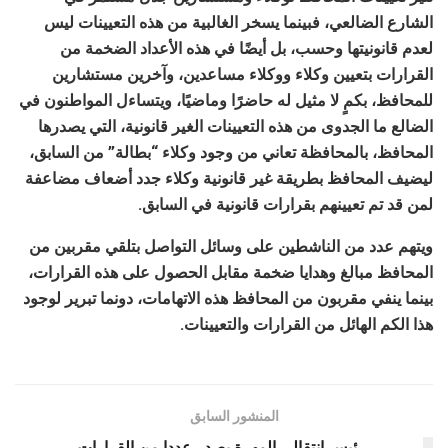
الشارع الضالعي، فبينما يسخر الغالبية من هذه التعيينات ليس
لعدم قانونيتها وحسب، بل أيضًا في هذه الأعداد الضخمة من
القرارات بتعيين وكلاء ووكلاء مساعدين، وآخرين مستشارين
للمحافظ، بكمٍ لا مثيل له حاضرًا وماضيًا، ويتساءل المواطنون في
الضالع ما الجدوى من هذه التعيينات الغير قانونية، التي يصدرها
المحافظ، بالمحافظة تعاني من وجود وكلاء “بطالة” من السابق،
ليضيف المحافظ بطريقة غير قانونية وكلاء جدد أضعاف مضاعفة
لمن قد تم تعيينهم بقرارات قانونية في السابق.
ويتهم عدد من الناشطين على وسائل التواصل بتلقي مقربين من
المحافظ مبالغ وهدايا ضخمة مقابل الحصول على هذه القرارات،
بينما ينفي مقربون من المحافظ هذه الاتهامات، دونما تبرير لوجود
هذا الكم الهائل من القرارات والتعيينات.
المنشور السابق
رئيس انتقالي المهرة يصدر عددا من القرارات