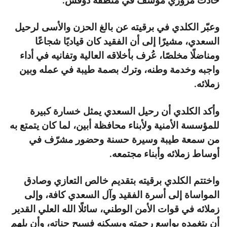
حادث مروري مؤسف في منطقة دوفس.
وعبّر الكلدي في برقيته عن بالغ الحزن والأسى لرحيل
السعدي، مشيرًا إلى أن الفقيد كان قياديًا شجاعًا
ومناضلًا مخلصًا، عُرف بأخلاقه العالية وتفانيه في أداء
واجبه وخدمة وطنه، وترك بصمة طيبة في عمله وبين
زملائه.
وأكد الكلدي أن رحيل السعدي يمثل خسارة كبيرة
للمؤسسة الأمنية ولأبناء محافظة أبين، لما كان يتمتع به
من سمعة طيبة وسيرة حسنة وحضور مشرّف في
أوساط زملائه وأبناء مجتمعه.
واختتم الكلدي برقيته بتقديم خالص التعازي وصادق
المواساة إلى أسرة الفقيد وآل السعدي كافة، وإلى
زملائه في قوات الأمن الوطني، سائلًا الله العلي القدير
أن يتغمده بواسع رحمته ويسكنه فسيح جناته، وأن يلهم