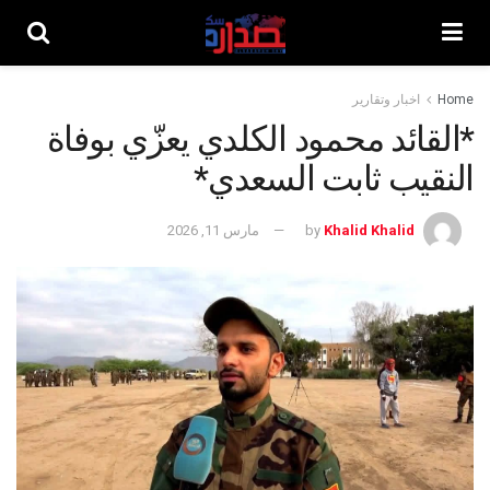
Home
اخبار وتقارير
*القائد محمود الكلدي يعزّي بوفاة
النقيب ثابت السعدي*
Khalid Khalid
by
مارس 11, 2026