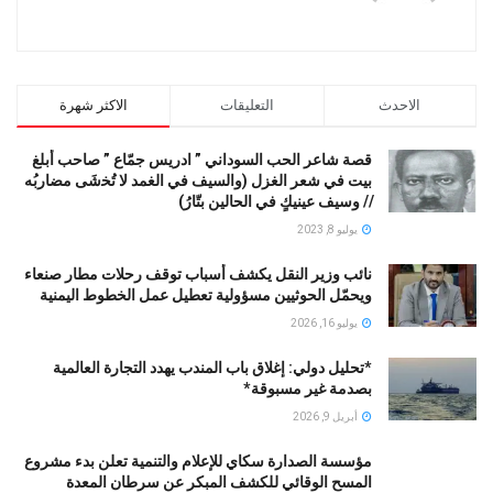
الاحدث
التعليقات
الاكثر شهرة
قصة شاعر الحب السوداني ” ادريس جمّاع ” صاحب أبلغ
بيت في شعر الغزل (وﺍﻟﺴﻴﻒ ﻓﻲ الغمد ﻻ ﺗُﺨشَى مضاربُه
// ﻭﺳﻴﻒ ﻋﻴﻨﻴﻚٍ ﻓﻲ ﺍﻟﺤﺎﻟﻴﻦ ﺑﺘّﺎﺭُ)
يوليو 8, 2023
نائب وزير النقل يكشف أسباب توقف رحلات مطار صنعاء
ويحمّل الحوثيين مسؤولية تعطيل عمل الخطوط اليمنية
يوليو 16, 2026
*تحليل دولي: إغلاق باب المندب يهدد التجارة العالمية
بصدمة غير مسبوقة*
أبريل 9, 2026
مؤسسة الصدارة سكاي للإعلام والتنمية تعلن بدء مشروع
المسح الوقائي للكشف المبكر عن سرطان المعدة