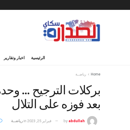
الرئيسية
اخبار وتقارير
Home
رياضــة
بركلات الترجيح … وحد
بعد فوزه على التلال
abdullah
by
فبراير 25, 2023
in
رياضــة