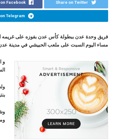
 on Facebook
Share on Twitter
 on Telegram
فريق وحدة عدن ببطولة كأس عدن بفوزه على غريمه التقل
مساء اليوم السبت على ملعب الحبيشي في مدينة عدن
و ا
الس
ولج
بنتيجة 2-4 لي
وشه
ومت