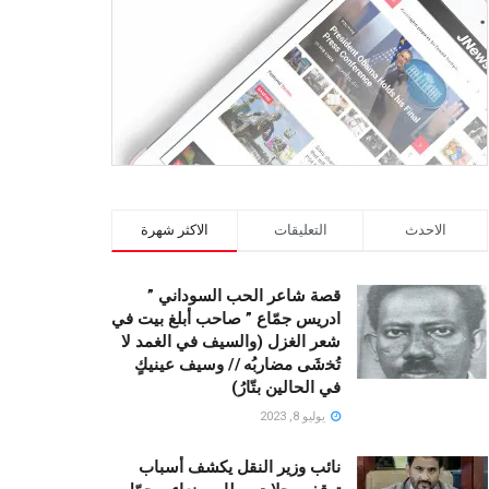
الاحدث
التعليقات
الاكثر شهرة
قصة شاعر الحب السوداني ”
ادريس جمّاع ” صاحب أبلغ بيت في
شعر الغزل (وﺍﻟﺴﻴﻒ ﻓﻲ الغمد ﻻ
ﺗُﺨشَى مضاربُه // ﻭﺳﻴﻒ ﻋﻴﻨﻴﻚٍ
ﻓﻲ ﺍﻟﺤﺎﻟﻴﻦ ﺑﺘّﺎﺭُ)
يوليو 8, 2023
نائب وزير النقل يكشف أسباب