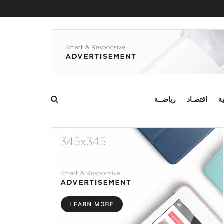
ية
اقتصـاد
رياضــة