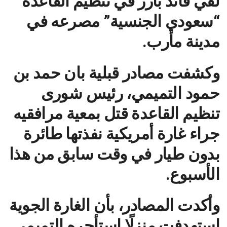
لقي قائد بارز في تنظيم القاعدة
“سعودي الجنسية” مصرعه في
مدينة مأرب.
وكشفت مصادر قبلية بان حمد بن
حمود التميمي، رئيس شورى
تنظيم القاعدة قتل بمعية مرافقيه
جراء غارة أمريكية نفذتها طائرة
بدون طيار في وقت سابق من هذا
الأسبوع.
وأكدت المصادر، بأن الغارة الجوية
استهدفت منزلًا استأجره التميمي