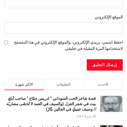
الموقع الإلكتروني
احفظ اسمي، بريدي الإلكتروني، والموقع الإلكتروني في هذا المتصفح
لاستخدامها المرة المقبلة في تعليقي.
الاحدث
التعليقات
الاكثر شهرة
قصة شاعر الحب السوداني ” ادريس جمّاع ” صاحب أبلغ
بيت في شعر الغزل (وﺍﻟﺴﻴﻒ ﻓﻲ الغمد ﻻ ﺗُﺨشَى مضاربُه
// ﻭﺳﻴﻒ ﻋﻴﻨﻴﻚٍ ﻓﻲ ﺍﻟﺤﺎﻟﻴﻦ ﺑﺘّﺎﺭُ)
يوليو 8, 2023