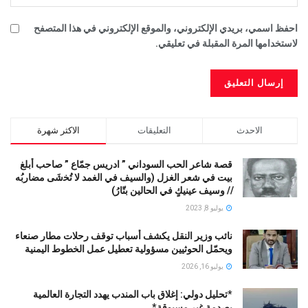
احفظ اسمي، بريدي الإلكتروني، والموقع الإلكتروني في هذا المتصفح
لاستخدامها المرة المقبلة في تعليقي.
الاحدث
التعليقات
الاكثر شهرة
قصة شاعر الحب السوداني ” ادريس جمّاع ” صاحب أبلغ
بيت في شعر الغزل (وﺍﻟﺴﻴﻒ ﻓﻲ الغمد ﻻ ﺗُﺨشَى مضاربُه
// ﻭﺳﻴﻒ ﻋﻴﻨﻴﻚٍ ﻓﻲ ﺍﻟﺤﺎﻟﻴﻦ ﺑﺘّﺎﺭُ)
يوليو 8, 2023
نائب وزير النقل يكشف أسباب توقف رحلات مطار صنعاء
ويحمّل الحوثيين مسؤولية تعطيل عمل الخطوط اليمنية
يوليو 16, 2026
*تحليل دولي: إغلاق باب المندب يهدد التجارة العالمية
بصدمة غير مسبوقة*