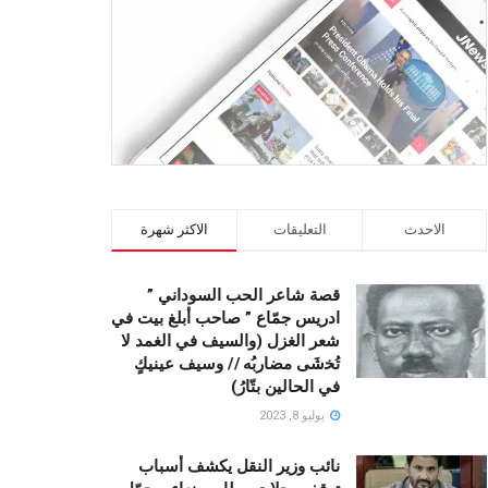
الاحدث
التعليقات
الاكثر شهرة
قصة شاعر الحب السوداني ”
ادريس جمّاع ” صاحب أبلغ بيت في
شعر الغزل (وﺍﻟﺴﻴﻒ ﻓﻲ الغمد ﻻ
ﺗُﺨشَى مضاربُه // ﻭﺳﻴﻒ ﻋﻴﻨﻴﻚٍ
ﻓﻲ ﺍﻟﺤﺎﻟﻴﻦ ﺑﺘّﺎﺭُ)
يوليو 8, 2023
نائب وزير النقل يكشف أسباب