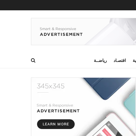
ية
اقتصـاد
رياضــة