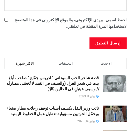
احفظ اسمي، بريدي الإلكتروني، والموقع الإلكتروني في هذا المتصفح
لاستخدامها المرة المقبلة في تعليقي.
الاحدث
التعليقات
الاكثر شهرة
قصة شاعر الحب السوداني ” ادريس جمّاع ” صاحب أبلغ
بيت في شعر الغزل (وﺍﻟﺴﻴﻒ ﻓﻲ الغمد ﻻ ﺗُﺨشَى مضاربُه
// ﻭﺳﻴﻒ ﻋﻴﻨﻴﻚٍ ﻓﻲ ﺍﻟﺤﺎﻟﻴﻦ ﺑﺘّﺎﺭُ)
يوليو 8, 2023
نائب وزير النقل يكشف أسباب توقف رحلات مطار صنعاء
ويحمّل الحوثيين مسؤولية تعطيل عمل الخطوط اليمنية
يوليو 16, 2026