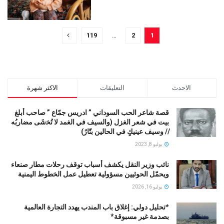
119
…
2
1
الاحدث
التعليقات
الاكثر شهرة
قصة شاعر الحب السوداني ” ادريس جمّاع ” صاحب أبلغ
بيت في شعر الغزل (وﺍﻟﺴﻴﻒ ﻓﻲ الغمد ﻻ ﺗُﺨشَى مضاربُه
// ﻭﺳﻴﻒ ﻋﻴﻨﻴﻚٍ ﻓﻲ ﺍﻟﺤﺎﻟﻴﻦ ﺑﺘّﺎﺭُ)
يوليو 8, 2023
نائب وزير النقل يكشف أسباب توقف رحلات مطار صنعاء
ويحمّل الحوثيين مسؤولية تعطيل عمل الخطوط اليمنية
يوليو 16, 2026
*تحليل دولي: إغلاق باب المندب يهدد التجارة العالمية
بصدمة غير مسبوقة*