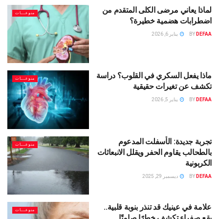
لماذا يعاني مرضى الكلى المتقدم من
منوعـــات
اضطرابات هضمية خطيرة؟
DEFAA
BY
يناير 6, 2026
ماذا يفعل السكري في القلوب؟ دراسة
منوعـــات
تكشف عن تغيرات حقيقية
DEFAA
BY
يناير 5, 2026
تجربة جديدة: الأسفلت المدعوم
منوعـــات
بالطحالب يقاوم الحفر ويقلل الانبعاثات
الكربونية
DEFAA
BY
ديسمبر 29, 2025
علامة في عينيك قد تنذر بنوبة قلبية..
منوعـــات
بقع صفراء تكشف خطرًا صامتًا