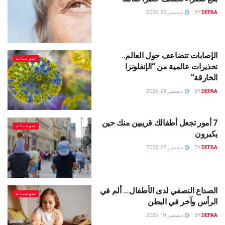
DEFAA
BY
ديسمبر 25, 2025
الإصابات تتضاعف حول العالم..
منوعـــات
تحذيرات عالمية من “الإنفلونزا
الخارقة”
DEFAA
BY
ديسمبر 23, 2025
7 أمور تجعل أطفالك قريبين منك حين
منوعـــات
يكبرون
DEFAA
BY
ديسمبر 22, 2025
الصداع النصفي لدى الأطفال… ألم في
منوعـــات
الرأس وآخر في البطن
DEFAA
BY
ديسمبر 19, 2025