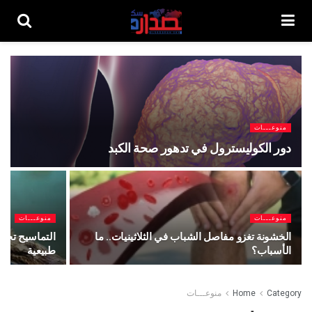
منوعـــات
دور الكوليسترول في تدهور صحة الكبد
منوعـــات
منوعـــات
الخشونة تغزو مفاصل الشباب في الثلاثينيات.. ما
التماسيح تجتاح
الأسباب؟
طبيعية
Category
Home
منوعـــات