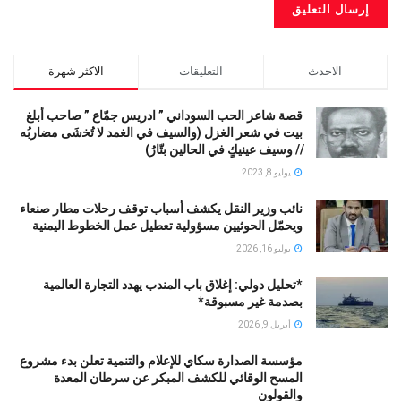
الاحدث
التعليقات
الاكثر شهرة
قصة شاعر الحب السوداني ” ادريس جمّاع ” صاحب أبلغ
بيت في شعر الغزل (وﺍﻟﺴﻴﻒ ﻓﻲ الغمد ﻻ ﺗُﺨشَى مضاربُه
// ﻭﺳﻴﻒ ﻋﻴﻨﻴﻚٍ ﻓﻲ ﺍﻟﺤﺎﻟﻴﻦ ﺑﺘّﺎﺭُ)
يوليو 8, 2023
نائب وزير النقل يكشف أسباب توقف رحلات مطار صنعاء
ويحمّل الحوثيين مسؤولية تعطيل عمل الخطوط اليمنية
يوليو 16, 2026
*تحليل دولي: إغلاق باب المندب يهدد التجارة العالمية
بصدمة غير مسبوقة*
أبريل 9, 2026
مؤسسة الصدارة سكاي للإعلام والتنمية تعلن بدء مشروع
المسح الوقائي للكشف المبكر عن سرطان المعدة
والقولون