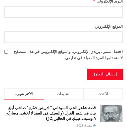
*
البريد الإلكتروني
الموقع الإلكتروني
احفظ اسمي، بريدي الإلكتروني، والموقع الإلكتروني في هذا المتصفح
لاستخدامها المرة المقبلة في تعليقي.
الاحدث
التعليقات
الاكثر شهرة
قصة شاعر الحب السوداني ” ادريس جمّاع ” صاحب أبلغ
بيت في شعر الغزل (وﺍﻟﺴﻴﻒ ﻓﻲ الغمد ﻻ ﺗُﺨشَى مضاربُه
// ﻭﺳﻴﻒ ﻋﻴﻨﻴﻚٍ ﻓﻲ ﺍﻟﺤﺎﻟﻴﻦ ﺑﺘّﺎﺭُ)
يوليو 8, 2023