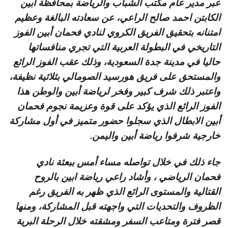
عبر مدير عام مكتب الشباب والرياضة بمحافظة أبين
الكابتن احمد صالح الراعي، عن سعادته البالغة وعظيم
امتنانه بتحقيق الفريق الكروي لنادي فحمان أبين الفوز
التاريخي في البطولة العربية التي تجري منافساتها
حاليا في مدينة جدة السعودية، وذلك عقب الفوز الرائع
والمستحق على فريق هورسيد الصومالي بثلاثية نظيفة،
واعتبر ذلك شرف كبير وفخر لرياضة أبين والوطن هذا
الفوز الرائع الذي يؤكد على قوة وعزيمة نجوم فحمان
أبين الابطال الذي سجلوا حضور متميز في أول مشاركة
خارجية شرفوا رياضة أبين واليمن.
جاء ذلك في خلال تواصله مساء أمس ببعثة نادي
فحمان الرياضي ، وأشاد راعي رياضة ابين بالروح
القتالية والمستوى الرائع الذي ظهر به الفريق رغم
الظروف والتحديات التي واجهته قبل المشاركة، ومنها
قصر فترة ومتاعب السفر ومشقته خلال الرحلة البرية