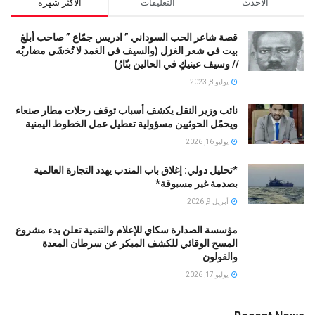
الاحدث
التعليقات
الاكثر شهرة
قصة شاعر الحب السوداني ” ادريس جمّاع ” صاحب أبلغ
بيت في شعر الغزل (وﺍﻟﺴﻴﻒ ﻓﻲ الغمد ﻻ ﺗُﺨشَى مضاربُه
// ﻭﺳﻴﻒ ﻋﻴﻨﻴﻚٍ ﻓﻲ ﺍﻟﺤﺎﻟﻴﻦ ﺑﺘّﺎﺭُ)
يوليو 8, 2023
نائب وزير النقل يكشف أسباب توقف رحلات مطار صنعاء
ويحمّل الحوثيين مسؤولية تعطيل عمل الخطوط اليمنية
يوليو 16, 2026
*تحليل دولي: إغلاق باب المندب يهدد التجارة العالمية
بصدمة غير مسبوقة*
أبريل 9, 2026
مؤسسة الصدارة سكاي للإعلام والتنمية تعلن بدء مشروع
المسح الوقائي للكشف المبكر عن سرطان المعدة
والقولون
يوليو 17, 2026