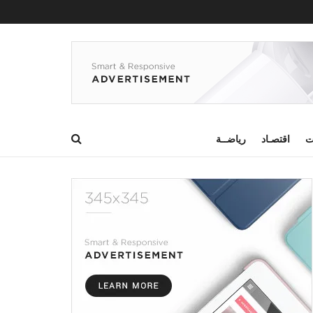
ت
اقتصـاد
رياضــة