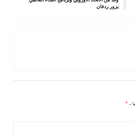
يزور ردفان
*
ا بـ