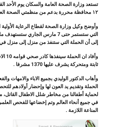
تستعد وزارة الصحة العامة والسكان يوم الأحد ا
١٢ محافظة محررة بدعم من منظمتي الصحة العالمية واليونيسيف وحلف اللقاح.
وأوضح وكيل وزارة الصحة لقطاع الرعاية الأولية الدك
إلى أن الحملة التي ستنفذ من منزل إلى منزل في 120 مديرية ستستهدف مليون و55 الف منزل
ثابتة ومتحركة يشرف عليها 1370 مشرفا .
وأهاب الدكتور الوليدي بجميع الاباء والامهات والف
الحملة وتقديم يد العون لها وإحضار أولادهم للت
لحماية أطفالنا من مخاطر شلل الاطفال القاتل، مج
في جميع أنحاء العالم وتم إخضاعها للفحص العلمي 
المناعة اللازمة .