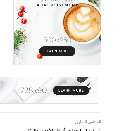
المنشور السابق
الفـاو: انخفاض أسعار الأغذية عالميًا