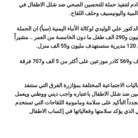
لقادم لتنفيذ حملة للتحصين الصحي ضد شلل الاطفال في
تور علي الوليدي لوكالة الأنباء اليمنية (سبأ) ان الحملة
التي ستستمر حتى 7 مارس الجاري ستستهدف مليون و290 الف طفل ما دون الخامسة من العمر .. مشيراً
.
وأفاد ان الحملة سينفذها كادر صحي قوامه 10 الاف و569 كادر موزعين على أكثر من 5 الف و707 فرقة
عاليات الاجتماعية المختلفة بمؤازرة الفرق التي ستنفذ
حصين ضد شلل الاطفال باعتباره واجب ديني ووطني ويعمل
دداً التأكيد على سلامة ومامونية اللقاحات التي تستخدم
الذي يؤكد سلامتها وفعالياتها في إكساب الاطفال