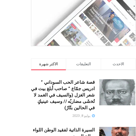
الاحدث
التعليقات
الاكثر شهرة
قصة شاعر الحب السوداني ”
ادريس جمّاع ” صاحب أبلغ بيت في
شعر الغزل (وﺍﻟﺴﻴﻒ ﻓﻲ الغمد ﻻ
ﺗُﺨشَى مضاربُه // ﻭﺳﻴﻒ ﻋﻴﻨﻴﻚٍ
ﻓﻲ ﺍﻟﺤﺎﻟﻴﻦ ﺑﺘّﺎﺭُ)
يوليو 8, 2023
السيرة الذاتية لفقيد الوطن اللواء