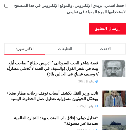
احفظ اسمي، بريدي الإلكتروني، والموقع الإلكتروني في هذا المتصفح
لاستخدامها المرة المقبلة في تعليقي.
الاحدث
التعليقات
الاكثر شهرة
قصة شاعر الحب السوداني ” ادريس جمّاع ” صاحب أبلغ
بيت في شعر الغزل (وﺍﻟﺴﻴﻒ ﻓﻲ الغمد ﻻ ﺗُﺨشَى مضاربُه
// ﻭﺳﻴﻒ ﻋﻴﻨﻴﻚٍ ﻓﻲ ﺍﻟﺤﺎﻟﻴﻦ ﺑﺘّﺎﺭُ)
يوليو 8, 2023
نائب وزير النقل يكشف أسباب توقف رحلات مطار صنعاء
ويحمّل الحوثيين مسؤولية تعطيل عمل الخطوط اليمنية
يوليو 16, 2026
*تحليل دولي: إغلاق باب المندب يهدد التجارة العالمية
بصدمة غير مسبوقة*