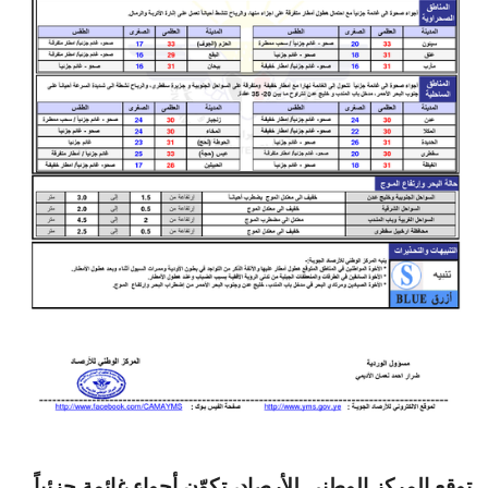
توقع المركز الوطني للأرصاد، تكوّن أجواء غائمة جزئياً