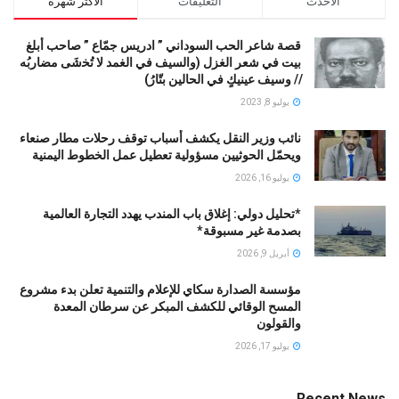
الاحدث
التعليقات
الاكثر شهرة
قصة شاعر الحب السوداني ” ادريس جمّاع ” صاحب أبلغ
بيت في شعر الغزل (وﺍﻟﺴﻴﻒ ﻓﻲ الغمد ﻻ ﺗُﺨشَى مضاربُه
// ﻭﺳﻴﻒ ﻋﻴﻨﻴﻚٍ ﻓﻲ ﺍﻟﺤﺎﻟﻴﻦ ﺑﺘّﺎﺭُ)
يوليو 8, 2023
نائب وزير النقل يكشف أسباب توقف رحلات مطار صنعاء
ويحمّل الحوثيين مسؤولية تعطيل عمل الخطوط اليمنية
يوليو 16, 2026
*تحليل دولي: إغلاق باب المندب يهدد التجارة العالمية
بصدمة غير مسبوقة*
أبريل 9, 2026
مؤسسة الصدارة سكاي للإعلام والتنمية تعلن بدء مشروع
المسح الوقائي للكشف المبكر عن سرطان المعدة
والقولون
يوليو 17, 2026
Recent News