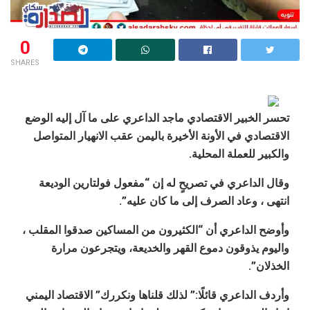
0
SHARES
تحسر الخبير الاقتصادي ماجد الداعري على ما آل إليه الوضع
الاقتصادي في الأونة الأخيرة باليمن عقب الانهيار المتواصل
والكبير للعملة المحلية.
وقال الداعري في تصريحٍ له إن “مفعول فولتارين الوديعة
انتهى ، وعاد الصرف إلى ما كان عليه”.
وأوضح الداعري أن “الكثيرون من المساكين صدقوا المقلب ،
واليوم يذوقون دموع القهر والخديعة، ويتجرعون مرارة
الخذلان”.
وأردف الداعري قائلًا:” لذلك قلناها ونكررك” الاقتصاد اليمني