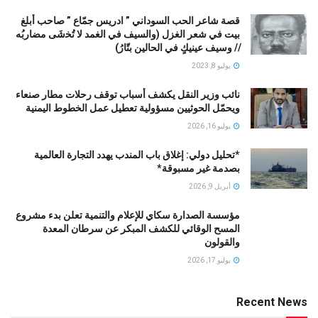
قصة شاعر الحب السوداني ” ادريس جمّاع ” صاحب أبلغ
بيت في شعر الغزل (وﺍﻟﺴﻴﻒ ﻓﻲ الغمد ﻻ ﺗُﺨشَى مضاربُه
// ﻭﺳﻴﻒ ﻋﻴﻨﻴﻚٍ ﻓﻲ ﺍﻟﺤﺎﻟﻴﻦ ﺑﺘّﺎﺭُ)
يوليو 8, 2023
نائب وزير النقل يكشف أسباب توقف رحلات مطار صنعاء
ويحمّل الحوثيين مسؤولية تعطيل عمل الخطوط اليمنية
يوليو 16, 2026
*تحليل دولي: إغلاق باب المندب يهدد التجارة العالمية
بصدمة غير مسبوقة*
أبريل 9, 2026
مؤسسة الصدارة سكاي للإعلام والتنمية تعلن بدء مشروع
المسح الوقائي للكشف المبكر عن سرطان المعدة
والقولون
يوليو 17, 2026
Recent News