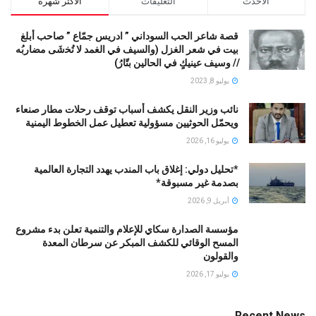
الاحدث
التعليقات
الاكثر شهرة
قصة شاعر الحب السوداني ” ادريس جمّاع ” صاحب أبلغ
بيت في شعر الغزل (وﺍﻟﺴﻴﻒ ﻓﻲ الغمد ﻻ ﺗُﺨشَى مضاربُه
// ﻭﺳﻴﻒ ﻋﻴﻨﻴﻚٍ ﻓﻲ ﺍﻟﺤﺎﻟﻴﻦ ﺑﺘّﺎﺭُ)
يوليو 8, 2023
نائب وزير النقل يكشف أسباب توقف رحلات مطار صنعاء
ويحمّل الحوثيين مسؤولية تعطيل عمل الخطوط اليمنية
يوليو 16, 2026
*تحليل دولي: إغلاق باب المندب يهدد التجارة العالمية
بصدمة غير مسبوقة*
أبريل 9, 2026
مؤسسة الصدارة سكاي للإعلام والتنمية تعلن بدء مشروع
المسح الوقائي للكشف المبكر عن سرطان المعدة
والقولون
يوليو 17, 2026
Recent News