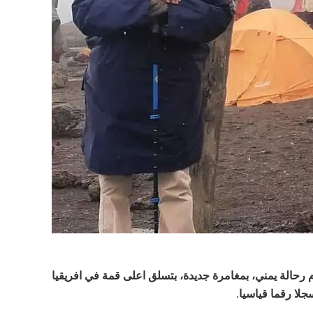
 رحالة يمني، بمغامرة جديدة، بتسلق اعلى قمة في افريقيا
لا رقما قياسيا.