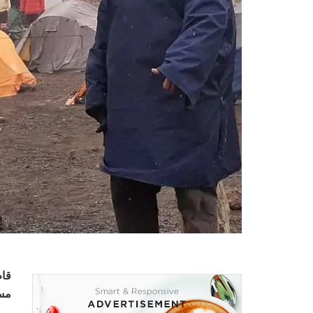
قام
مسج