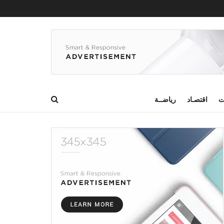
ت
اقتصـاد
رياضــة