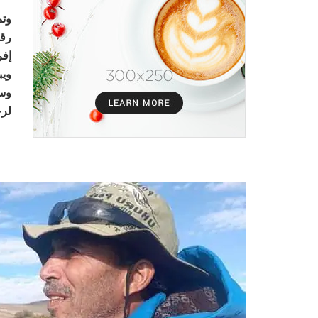
وتم
رقم
إفر
ويبل
وسب
لرح