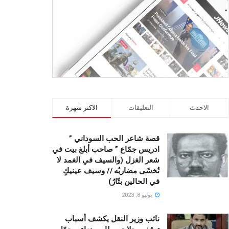
الاحدث
التعليقات
الاكثر شهرة
قصة شاعر الحب السوداني ”
ادريس جمّاع ” صاحب أبلغ بيت في
شعر الغزل (وﺍﻟﺴﻴﻒ ﻓﻲ الغمد ﻻ
ﺗُﺨشَى مضاربُه // ﻭﺳﻴﻒ ﻋﻴﻨﻴﻚٍ
ﻓﻲ ﺍﻟﺤﺎﻟﻴﻦ ﺑﺘّﺎﺭُ)
يوليو 8, 2023
نائب وزير النقل يكشف أسباب