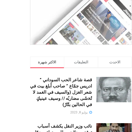
الاحدث
التعليقات
الاكثر شهرة
قصة شاعر الحب السوداني ”
ادريس جمّاع ” صاحب أبلغ بيت في
شعر الغزل (وﺍﻟﺴﻴﻒ ﻓﻲ الغمد ﻻ
ﺗُﺨشَى مضاربُه // ﻭﺳﻴﻒ ﻋﻴﻨﻴﻚٍ
ﻓﻲ ﺍﻟﺤﺎﻟﻴﻦ ﺑﺘّﺎﺭُ)
يوليو 8, 2023
نائب وزير النقل يكشف أسباب