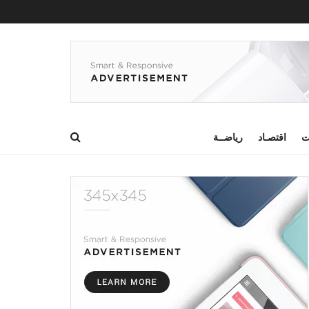
ت
اقتصـاد
رياضــة