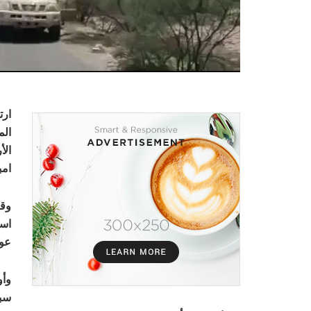
الم
الأ
امب
وقا
است
عو
وأو
سبع