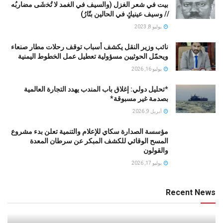
بيت في شعر الغزل (وﺍﻟﺴﻴﻒ ﻓﻲ الغمد ﻻ ﺗُﺨشَى مضاربُه
// ﻭﺳﻴﻒ ﻋﻴﻨﻴﻚٍ ﻓﻲ ﺍﻟﺤﺎﻟﻴﻦ ﺑﺘّﺎﺭُ)
يوليو 8, 2023
نائب وزير النقل يكشف أسباب توقف رحلات مطار صنعاء
ويحمّل الحوثيين مسؤولية تعطيل عمل الخطوط اليمنية
يوليو 16, 2026
*تحليل دولي: إغلاق باب المندب يهدد التجارة العالمية
بصدمة غير مسبوقة*
أبريل 9, 2026
مؤسسة الصدارة سكاي للإعلام والتنمية تعلن بدء مشروع
المسح الوقائي للكشف المبكر عن سرطان المعدة
والقولون
يوليو 17, 2026
Recent News