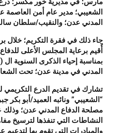
مارس؛ في مديرية خور مكسر؛ درع 
الشعيبي؛ مدير عام أمن العاصمة ع
المدني عدن؛ والنقيب/سلطان سالم؛
جاء ذلك في فقرة التكريم؛ خلال ب
أُقيم برعاية المجلس الأعلى للدفا
المدني في مدينة عدن؛ تحت الشعار
تشارك في تقديم الدرع التكريمي لل
“الشعيبي” ونائبه العميد/أبو بكر 
مصلحة الدفاع المدني عدن؛ وذلك ع
النشاطات التي تنفذها لترسيخ مفاه
والمبادرات التي تقوم بها لتدعيم 