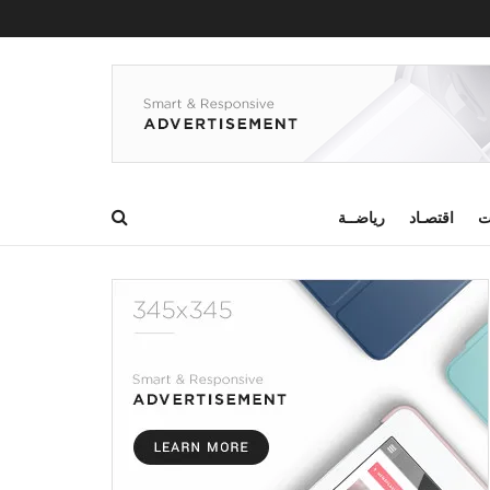
ت
اقتصـاد
رياضــة