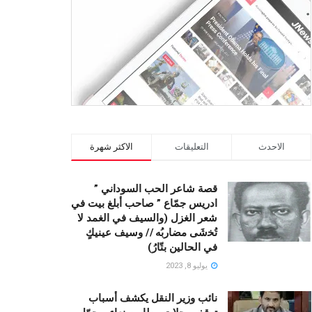
الاحدث
التعليقات
الاكثر شهرة
قصة شاعر الحب السوداني ”
ادريس جمّاع ” صاحب أبلغ بيت في
شعر الغزل (وﺍﻟﺴﻴﻒ ﻓﻲ الغمد ﻻ
ﺗُﺨشَى مضاربُه // ﻭﺳﻴﻒ ﻋﻴﻨﻴﻚٍ
ﻓﻲ ﺍﻟﺤﺎﻟﻴﻦ ﺑﺘّﺎﺭُ)
يوليو 8, 2023
نائب وزير النقل يكشف أسباب