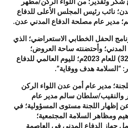
شكر وتقدير؛ من اللواء الركن/مطهر
دن؛ نائب رئيس المجلس الأعلى للدفاع
 مدير عام مصلحة الدفاع المدني عدن.
رنامج الحفل الخطابي الاستعراضي؛ الذي
ع المدني؛ وأحتضنته ساحة العروض؛
بمناسبة إحياء الذكرى السنوية ال (32) للعام 2023م؛ لليوم العالمي للدفاع
: “السلامة هدف ووقاية”.
جنة؛ مدير عام أمن عدن اللواء الركن
جبر والنقيب/سلطان سالم مدير عام
ن إظهار اللجنة مستوى المسؤولية؛ في
يم ومظاهر السلامة المجتمعية؛
عمل جهاز الدفاع المدني في العاصمة