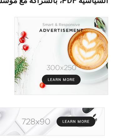
السياسية PDF، بالشراكة مع مؤسسة بيرجهوف الألمانية BF.