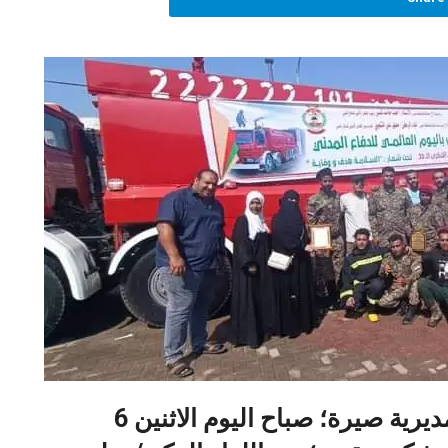
سلمت لجنة السلامة المجتمعية – مديرية صيرة؛ صباح اليوم الاثنين 6