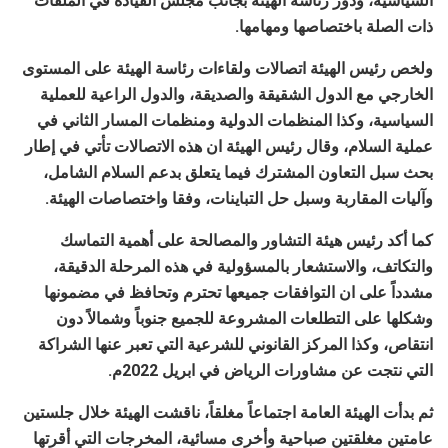
السياسية، ودور رئاسة الهيئة بجانب مجلس القيادة في الملفات
ذات الصلة باختصاصها ومهامها.
ولخص رئيس الهيئة اتصالات ولقاءات رئاسة الهيئة على المستوى
الخارجي مع الدول الشقيقة والصديقة، والدول الراعية للعملية
السياسية، وكذا المنظمات الدولية ومنظمات المسار الثاني في
عملية السلام، وقال رئيس الهيئة ان هذه الاتصالات تأتي في إطار
بحث سبل التعاون المشترك فيما يتعلق بدعم السلام الشامل،
وآليات المقاربة وسبل حل التباينات، وفقا واختصاصات الهيئة.
كما أكد رئيس هيئة التشاور والمصالحة على أهمية التماسك
والتكاتف، والاستشعار بالمسؤولية في هذه المرحلة الدقيقة،
مشدداً على ان التوافقات جميعها تحترم وتحافظ في مضمونها
وشكلها على التطلعات المشروعة للجميع جنوباً وشمالاً دون
انتقاص، وكذا المركز القانوني للشرعية التي تعبر عنها الشراكة
التي نتجت عن مشاورات الرياض في ابريل 2022م.
ثم بدأت الهيئة العامة اجتماعاً مغلقاً، ناقشت الهيئة خلال جلستين
عامتين مغلقتين صباحية وأخرى مسائية، المخرجات التي أقرتها