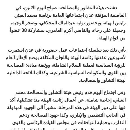
دشنت هيئة التشاور والمصالحة، صباح اليوم الاثنين، في
العاصمة المؤقتة عدن اجتماعاتها العامة برئاسة محمد الغيثي
رئيس الهيئة، وبحضور نوابه عبدالملك المخلافي، وصخر الوجيه،
وجميلة علي رجاء، والقاضي أكرم العامري، بمشاركة 38 عضواً
من قوام الهيئة.
يأتي ذلك بعد سلسلة اجتماعات عمل حضورية في عدن استمرت
لأسبوعين عقدتها رئاسة الهيئة واللجان المكلفة بوضع الإطار العام
للرؤية السياسية لعملية السلام الشاملة، ووثيقة مبادئ المصالحة
بين القوى والمكونات السياسية الشرعية، وكذلك اللائحة الداخلية
لهيئة التشاور والمصالحة.
وفي اجتماع اليوم قدم رئيس هيئة التشاور والمصالحة محمد
الغيثي، إحاطة شاملة، عن أعمال رئاسة الهيئة منذ تشكيلها، أكد
فيها على دور الهيئة في هذه المرحلة، مشيراً الى الجهود المبذولة
في الجانب التنظيمي والإداري، وكذا جهود المصالحة ودعم
التقارب وحماية التوافقات في مجلس القيادة الرئاسي والقوى