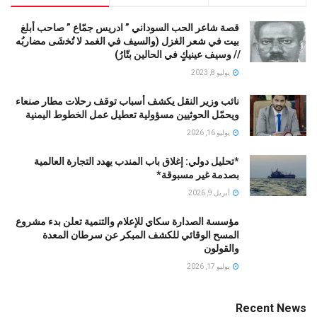
قصة شاعر الحب السوداني ” ادريس جمّاع ” صاحب أبلغ
بيت في شعر الغزل (وﺍﻟﺴﻴﻒ ﻓﻲ الغمد ﻻ ﺗُﺨشَى مضاربُه
// ﻭﺳﻴﻒ ﻋﻴﻨﻴﻚٍ ﻓﻲ ﺍﻟﺤﺎﻟﻴﻦ ﺑﺘّﺎﺭُ)
يوليو 8, 2023
نائب وزير النقل يكشف أسباب توقف رحلات مطار صنعاء
ويحمّل الحوثيين مسؤولية تعطيل عمل الخطوط اليمنية
يوليو 16, 2026
*تحليل دولي: إغلاق باب المندب يهدد التجارة العالمية
بصدمة غير مسبوقة*
أبريل 9, 2026
مؤسسة الصدارة سكاي للإعلام والتنمية تعلن بدء مشروع
المسح الوقائي للكشف المبكر عن سرطان المعدة
والقولون
يوليو 17, 2026
Recent News