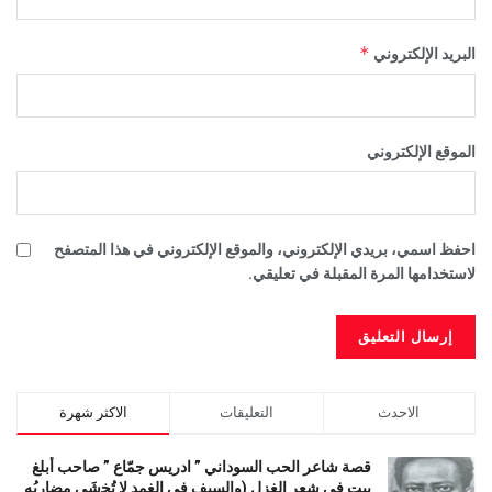
*
البريد الإلكتروني
الموقع الإلكتروني
احفظ اسمي، بريدي الإلكتروني، والموقع الإلكتروني في هذا المتصفح
لاستخدامها المرة المقبلة في تعليقي.
الاحدث
التعليقات
الاكثر شهرة
قصة شاعر الحب السوداني ” ادريس جمّاع ” صاحب أبلغ
بيت في شعر الغزل (وﺍﻟﺴﻴﻒ ﻓﻲ الغمد ﻻ ﺗُﺨشَى مضاربُه