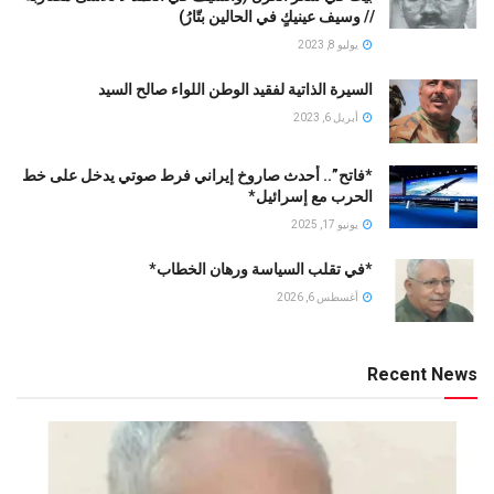
// ﻭﺳﻴﻒ ﻋﻴﻨﻴﻚٍ ﻓﻲ ﺍﻟﺤﺎﻟﻴﻦ ﺑﺘّﺎﺭُ)
يوليو 8, 2023
السيرة الذاتية لفقيد الوطن اللواء صالح السيد
أبريل 6, 2023
*فاتح”.. أحدث صاروخ إيراني فرط صوتي يدخل على خط
الحرب مع إسرائيل*
يونيو 17, 2025
*في تقلب السياسة ورهان الخطاب*
أغسطس 6, 2026
Recent News