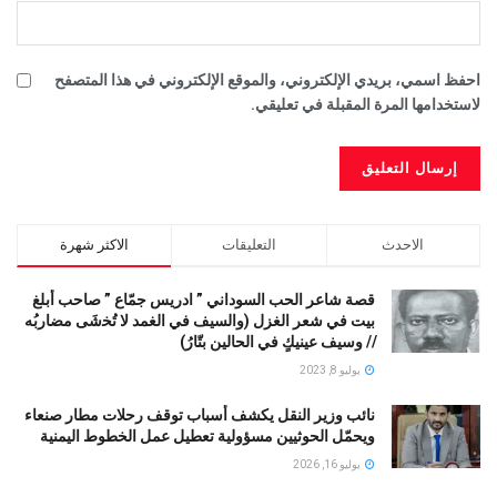
احفظ اسمي، بريدي الإلكتروني، والموقع الإلكتروني في هذا المتصفح
لاستخدامها المرة المقبلة في تعليقي.
الاحدث
التعليقات
الاكثر شهرة
قصة شاعر الحب السوداني ” ادريس جمّاع ” صاحب أبلغ
بيت في شعر الغزل (وﺍﻟﺴﻴﻒ ﻓﻲ الغمد ﻻ ﺗُﺨشَى مضاربُه
// ﻭﺳﻴﻒ ﻋﻴﻨﻴﻚٍ ﻓﻲ ﺍﻟﺤﺎﻟﻴﻦ ﺑﺘّﺎﺭُ)
يوليو 8, 2023
نائب وزير النقل يكشف أسباب توقف رحلات مطار صنعاء
ويحمّل الحوثيين مسؤولية تعطيل عمل الخطوط اليمنية
يوليو 16, 2026