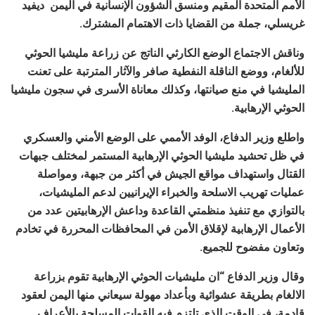
الأمم المتحدة المقيم ومنسق الشؤون الإنسانية في اليمن ديفيد
غريسلي، جملة من القضايا ذات الاهتمام المشترك.
وناقش الاجتماع الوضع الكارثي الناتج عن زراعة مليشيا الحوثي
للألغام، ووضع الناقلة النفطية صافر والآثار المترتبة على تعنت
المليشيا في منع صيانتها، وكذلك معاناة الأسرى في سجون مليشيا
الحوثي الإرهابية.
واطلع وزير الدفاع، الوفد الأممي على الوضع الأمني والعسكري
في ظل تحشيد مليشيا الحوثي الإرهابية المستمر لمختلف جبهات
القتال واستهداف مواقع الجيش في أكثر من جبهة، ومواصلة
عمليات تهريب الاسلحة والخبراء الإيرانيين لدعم المليشيات،
بالتوازي مع تنفيذ منظمتي القاعدة وداعش الإرهابيتين عدد من
الأعمال الإرهابية لإقلاق الأمن في المحافظات المحررة في تخادم
وتعاون مفضوح للجميع.
وقال وزير الدفاع “ان مليشيات الحوثي الإرهابية تقوم بزراعة
الالغام بطريقة عشوائية وبأعداد مهولة سيعاني منها اليمن لعقود
قادمة، في الوقت الذي تلتزم فيه القوات المسلحة بالأعراف