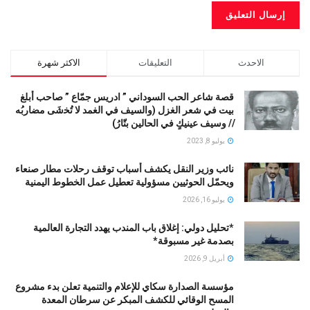
الاحدث
التعليقات
الاكثر شهرة
قصة شاعر الحب السوداني ” ادريس جمّاع ” صاحب أبلغ
بيت في شعر الغزل (وﺍﻟﺴﻴﻒ ﻓﻲ الغمد ﻻ ﺗُﺨشَى مضاربُه
// ﻭﺳﻴﻒ ﻋﻴﻨﻴﻚٍ ﻓﻲ ﺍﻟﺤﺎﻟﻴﻦ ﺑﺘّﺎﺭُ)
يوليو 8, 2023
نائب وزير النقل يكشف أسباب توقف رحلات مطار صنعاء
ويحمّل الحوثيين مسؤولية تعطيل عمل الخطوط اليمنية
يوليو 16, 2026
*تحليل دولي: إغلاق باب المندب يهدد التجارة العالمية
بصدمة غير مسبوقة*
أبريل 9, 2026
مؤسسة الصدارة سكاي للإعلام والتنمية تعلن بدء مشروع
المسح الوقائي للكشف المبكر عن سرطان المعدة