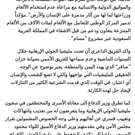
والمواثيق الدولية والانسانية مع مراعاة عدم استخدام الألغام
وزراعتها لما لها من آثار مدمرة على الإنسان والأرض”..مؤكداً
تدمير المركز الوطني للتعامل مع الألغام لمئات الآلاف من الألغام
المنتزعة بتعاون ودعم من قبل الاشقاء في المملكة العربية
السعودية عبر مشروع “مسام”.
واكد الفريق الداعري أن تعنت مليشيا الحوثي الإرهابية خلال
السنوات الماضية وعدم سماحها للفريق الأممي بصيانة خزان
“صافر” الذي يهدد اليمن والمنطقة، يعبر بوضوح عن الوجه
الحقيقي للمليشيات التي نواجهها والتي لا تضع للشعب والإنسان
أي اعتبار، في الوقت الذي قدمت الشرعية الكثير من التنازلات
لإيجاد حل لهذه الكارثة.
كما تطرق وزير الدفاع الى معاناة الأسرى والمختطفين في سجون
مليشيا الحوثي الإرهابية وما يتعرضون له من تعذيب وانتهاكات
وتغييب قسري عن أهاليهم وعلى وجه الخصوص المشمولين بقرار
مجلس الأمن وفي مقدمتهم وزير الدفاع الأسبق اللواء محمود
الصبيحي، داعيا الى تكثيف الضغوط على مليشيا الحوثي للإفراج