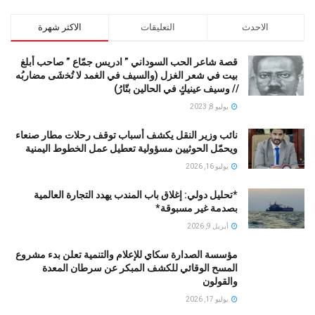
الاحدث
التعليقات
الاكثر شهرة
قصة شاعر الحب السوداني ” ادريس جمّاع ” صاحب أبلغ
بيت في شعر الغزل (وﺍﻟﺴﻴﻒ ﻓﻲ الغمد ﻻ ﺗُﺨشَى مضاربُه
// ﻭﺳﻴﻒ ﻋﻴﻨﻴﻚٍ ﻓﻲ ﺍﻟﺤﺎﻟﻴﻦ ﺑﺘّﺎﺭُ)
يوليو 8, 2023
نائب وزير النقل يكشف أسباب توقف رحلات مطار صنعاء
ويحمّل الحوثيين مسؤولية تعطيل عمل الخطوط اليمنية
يوليو 16, 2026
*تحليل دولي: إغلاق باب المندب يهدد التجارة العالمية
بصدمة غير مسبوقة*
أبريل 9, 2026
مؤسسة الصدارة سكاي للإعلام والتنمية تعلن بدء مشروع
المسح الوقائي للكشف المبكر عن سرطان المعدة
والقولون
يوليو 17, 2026