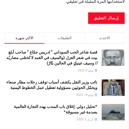
لاستخدامها المرة المقبلة في تعليقي.
الاحدث
التعليقات
الاكثر شهرة
قصة شاعر الحب السوداني ” ادريس جمّاع ” صاحب أبلغ
بيت في شعر الغزل (وﺍﻟﺴﻴﻒ ﻓﻲ الغمد ﻻ ﺗُﺨشَى مضاربُه
// ﻭﺳﻴﻒ ﻋﻴﻨﻴﻚٍ ﻓﻲ ﺍﻟﺤﺎﻟﻴﻦ ﺑﺘّﺎﺭُ)
يوليو 8, 2023
نائب وزير النقل يكشف أسباب توقف رحلات مطار صنعاء
ويحمّل الحوثيين مسؤولية تعطيل عمل الخطوط اليمنية
يوليو 16, 2026
*تحليل دولي: إغلاق باب المندب يهدد التجارة العالمية
بصدمة غير مسبوقة*
أبريل 9, 2026