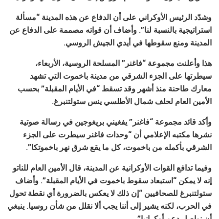
وشدّد الرئيس الأوكراني على أن الدفاع عن هذه المدينة “مسألة
استراتيجية بالنسبة لنا”. وأضاف أن قواته مصممة على الدفاع عن
المدينة ومنع سقوطها في أيدي الجيش الروسي.
هذا وأعلنت مجموعة “فاغنر” المسلحة الروسية، الأربعاء،
سيطرتها على الجزء الشرقي من مدينة باخموت التي تشهد
معارك طاحنة منذ أشهر وقد تسقط “في الأيام المقبلة” بحسب
الأمين العام لحلف شمال الأطلسي ينس ستولتنبرغ.
وأكد قائد مجموعة “فاغنر” يفغيني بريغوجين في رسالة صوتية
نشرها مكتبه الإعلامي أن “وحدات فاغنر سيطرت على الجزء
الشرقي بأكمله من باخموت، كل ما يقع شرق نهر باخموتكا”.
وفيما تدافع القوات الأوكرانية عن المدينة، قال الأمين العام للناتو
إنه لا يمكن “استبعاد سقوط باخموت في الأيام المقبلة”. وأضاف
ستولتنبرغ للصحافيين “إن ذلك لا يعكس بالضرورة أي نقطة تحول
في الحرب، لكنه يشير إلى أننا يجب ألا نقلل من شأن روسيا. ينبغي
أن نواصل دعم أوكرانيا”.