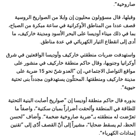
صاروخية”.
وقبلها، قال مسؤولون محليون إن وابلا من الصواريخ الروسية
قصف عددا من المناطق الأوكرانية في ساعة مبكرة من الصباح،
بما في ذلك ميناء أوديسا على البحر الأسود ومدينة خاركيف، ما
أدى إلى انقطاع التيار الكهربائي في عدة مناطق.
واستهدفت ضربات منطقتي خاركيف وأوديسا الواقعتين في شرق
أوكرانيا وجنوبها، وقال حاكم منطقة خاركيف في منشور على
مواقع التواصل الاجتماعي، إن “العدو شنّ نحو 15 ضربة على
مدينة خاركيف ومنطقتها. المحتلّون يستهدفون مجدداً بنى تحتية
حيوية”.
بدوره قال حاكم منطقة أوديسا إن “صواريخ أصابت البنية التحتية
للطاقة في المنطقة وألحقت أضراراً بمبان سكنية”، واصفاً ما
تعرّضت له منطقته بـ”ضربة صاروخية ضخمة”. وأضاف “لحسن
الحظ، لم يسقط ضحايا”، مشيراً إلى أنّ القصف أدّى إلى “تقنين
إمدادات الكهرباء”.