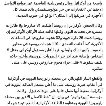
واسعة من أوكرانيا. وقال رئيس بلدية العاصمة عبر مواقع التواصل
الاجتماعي “انفجارات في حي هولوسييفسكي بالعاصمة. كل
الأجهزة في طريقها إلى المكان” الواقع في جنوب المدينة.
وقال الجيش الأوكراني إن روسيا أطلقت 81 صاروخا و8 طائرات
مسيرة في هجمات اليوم، وقبلها قالت هيئة الأركان الأوكرانية إن
روسيا شنت 25 غارة جوية و32 هجوما صاروخيا في الساعات
الأخيرة، كما أعلنت التصدي لـ110 هجمات روسية في محاور
باخموت وكوبيانسك وليمان، فيما أعلن مسؤول أوكراني مقتل 5
أشخاص وإصابة عدد آخر جراء الضربات الروسية، وأعلن حاكم
لفيف سقوط 4 قتلى جراء هجوم صاروخي روسي على مبنى
سكني.
وانقطع التيار الكهربائي عن محطة زابوريجيا النووية في أوكرانيا
في أعقاب ضربة روسية، على ما أعلن مشغل الطاقة النووية في
أوكرانيا، مضيفا أنها تعمل حاليا على مولدات ديزل. وقالت
مؤسسة “إنيرغواتوم” في بيان، إن “خط الاتصال الأخير بين محطة
زابوريجيا النووية ومنظومة الطاقة الأوكرانية انقطع نتيجة هجمات