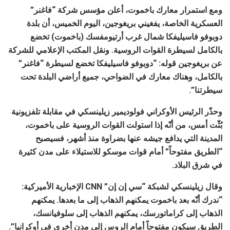
ومع استمرار معارك باخموت، أعلن مؤسس شركة “فاغنر”
العسكرية الخاصة، يفغيني بريغوجين، اليوم الخميس، أن بلدة
دوبوفو فاسيليفكا شمال غرب أرتيومفسك (باخموت) تخضع
بالكامل لسيطرة القوات الروسية. ونقل المكتب الإعلامي للشركة
عن بريغوجين قوله: “دوبوفو فاسيليفكا تخضع لسيطرة “فاغنر”
بالكامل، وهناك معارك في الضواحي، جميع أراضي البلدة تحت
سيطرتنا”.
وحذّر الرئيس الأوكراني فولوديمير زيلينسكي في مقابلة تلفزيونية
بُثّت أمس، من أنّه إذا استولت القوات الروسية على باخموت،
المدينة التي يدافع جيشه عنها بضراوة منذ أشهر، فسيصبح
“الطريق مفتوحاً” أمام قوات موسكو للاستيلاء على مدن كثيرة
في شرق البلاد.
وقال زيلينسكي لشبكة “سي إن إن” CNN الإخبارية الأميركية:
“ندرك أنّه بعد باخموت يمكنهم الذهاب إلى ما بعدها. يمكنهم
الذهاب إلى كراماتورسك، يمكنهم الذهاب إلى سلوفيانسك،
الطريق سيكون مفتوحاً أمام الروس إلى مدن أخرى في أوكرانيا”.