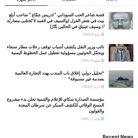
قصة شاعر الحب السوداني ” ادريس جمّاع ” صاحب أبلغ
بيت في شعر الغزل (وﺍﻟﺴﻴﻒ ﻓﻲ الغمد ﻻ ﺗُﺨشَى مضاربُه
// ﻭﺳﻴﻒ ﻋﻴﻨﻴﻚٍ ﻓﻲ ﺍﻟﺤﺎﻟﻴﻦ ﺑﺘّﺎﺭُ)
يوليو 8, 2023
نائب وزير النقل يكشف أسباب توقف رحلات مطار صنعاء
ويحمّل الحوثيين مسؤولية تعطيل عمل الخطوط اليمنية
يوليو 16, 2026
*تحليل دولي: إغلاق باب المندب يهدد التجارة العالمية
بصدمة غير مسبوقة*
أبريل 9, 2026
مؤسسة الصدارة سكاي للإعلام والتنمية تعلن بدء مشروع
المسح الوقائي للكشف المبكر عن سرطان المعدة
والقولون
يوليو 17, 2026
Recent News