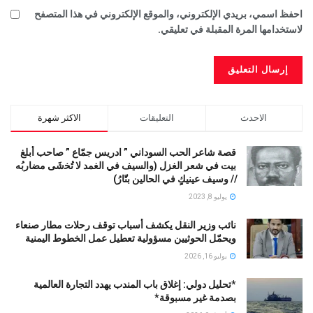
احفظ اسمي، بريدي الإلكتروني، والموقع الإلكتروني في هذا المتصفح
لاستخدامها المرة المقبلة في تعليقي.
الاحدث
التعليقات
الاكثر شهرة
قصة شاعر الحب السوداني ” ادريس جمّاع ” صاحب أبلغ
بيت في شعر الغزل (وﺍﻟﺴﻴﻒ ﻓﻲ الغمد ﻻ ﺗُﺨشَى مضاربُه
// ﻭﺳﻴﻒ ﻋﻴﻨﻴﻚٍ ﻓﻲ ﺍﻟﺤﺎﻟﻴﻦ ﺑﺘّﺎﺭُ)
يوليو 8, 2023
نائب وزير النقل يكشف أسباب توقف رحلات مطار صنعاء
ويحمّل الحوثيين مسؤولية تعطيل عمل الخطوط اليمنية
يوليو 16, 2026
*تحليل دولي: إغلاق باب المندب يهدد التجارة العالمية
بصدمة غير مسبوقة*