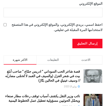
الموقع الإلكتروني
احفظ اسمي، بريدي الإلكتروني، والموقع الإلكتروني في هذا المتصفح
لاستخدامها المرة المقبلة في تعليقي.
الاحدث
التعليقات
الاكثر شهرة
قصة شاعر الحب السوداني ” ادريس جمّاع ” صاحب أبلغ
بيت في شعر الغزل (وﺍﻟﺴﻴﻒ ﻓﻲ الغمد ﻻ ﺗُﺨشَى مضاربُه
// ﻭﺳﻴﻒ ﻋﻴﻨﻴﻚٍ ﻓﻲ ﺍﻟﺤﺎﻟﻴﻦ ﺑﺘّﺎﺭُ)
يوليو 8, 2023
نائب وزير النقل يكشف أسباب توقف رحلات مطار صنعاء
ويحمّل الحوثيين مسؤولية تعطيل عمل الخطوط اليمنية