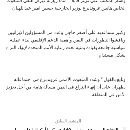
وأشار المكتب على تويتر قائلا :” أثناء زيارته لإيران التقى المبعوث
الخاص هانس غروندبرغ بوزير الخارجية حسين امير عبداللهيان
وكبير مساعديه علي أصغر خاجي وعدد من المسؤولين الإيرانيين
وناقشوا التطورات في اليمن وأهمية الدعم الإقليمي لبدء عملية
سياسية جامعة بقيادة يمنية تحت رعاية الأمم المتحدة لإنهاء النزاع
بشكل مستدام
وتابع بالقول:” وشدد المبعوث الأممي غروندبرغ في اجتماعاته
بطهران على أن إنهاء النزاع في اليمن مسألة هامة من أجل تعزيز
الأمن في المنطقة
المنشور السابق